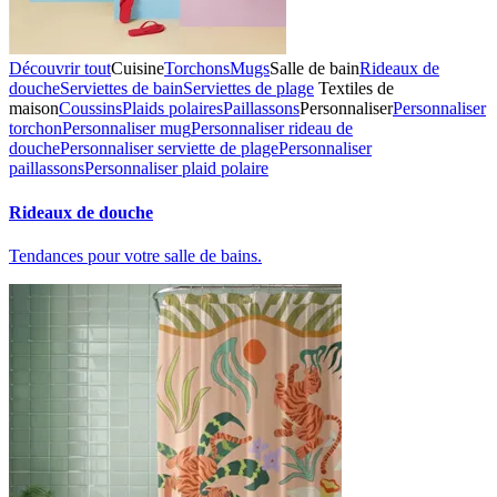
Découvrir tout
Cuisine
Torchons
Mugs
Salle de bain
Rideaux de
douche
Serviettes de bain
Serviettes de plage
Textiles de
maison
Coussins
Plaids polaires
Paillassons
Personnaliser
Personnaliser
torchon
Personnaliser mug
Personnaliser rideau de
douche
Personnaliser serviette de plage
Personnaliser
paillassons
Personnaliser plaid polaire
Rideaux de douche
Tendances pour votre salle de bains.