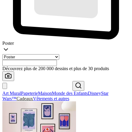
Poster
Découvrez plus de 200 000 dessins et plus de 30 produits
Art Mural
Papeterie
Maison
Monde des Enfants
Disney
Star
Wars™
Cadeaux
Vêtements et autres