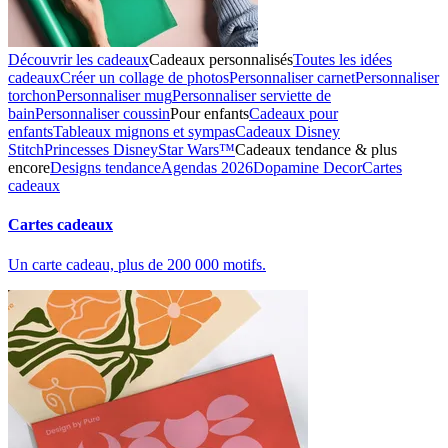
Découvrir les cadeaux
Cadeaux personnalisés
Toutes les idées
cadeaux
Créer un collage de photos
Personnaliser carnet
Personnaliser
torchon
Personnaliser mug
Personnaliser serviette de
bain
Personnaliser coussin
Pour enfants
Cadeaux pour
enfants
Tableaux mignons et sympas
Cadeaux Disney
Stitch
Princesses Disney
Star Wars™
Cadeaux tendance & plus
encore
Designs tendance
Agendas 2026
Dopamine Decor
Cartes
cadeaux
Cartes cadeaux
Un carte cadeau, plus de 200 000 motifs.