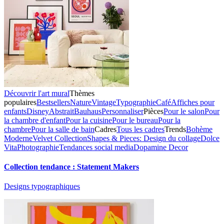
Découvrir l'art mural
Thèmes
populaires
Bestsellers
Nature
Vintage
Typographie
Café
Affiches pour
enfants
Disney
Abstrait
Bauhaus
Personnaliser
Pièces
Pour le salon
Pour
la chambre d'enfant
Pour la cuisine
Pour le bureau
Pour la
chambre
Pour la salle de bain
Cadres
Tous les cadres
Trends
Bohème
Moderne
Velvet Collection
Shapes & Pieces: Design du collage
Dolce
Vita
Photographie
Tendances social media
Dopamine Decor
Collection tendance : Statement Makers
Designs typographiques