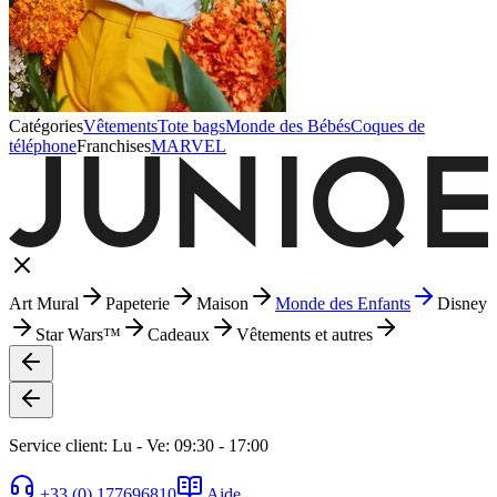
Catégories
Vêtements
Tote bags
Monde des Bébés
Coques de
téléphone
Franchises
MARVEL
Art Mural
Papeterie
Maison
Monde des Enfants
Disney
Star Wars™
Cadeaux
Vêtements et autres
Service client: Lu - Ve: 09:30 - 17:00
+33 (0) 177696810
Aide