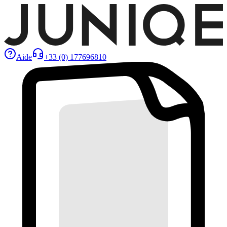
Aide
+33 (0) 177696810