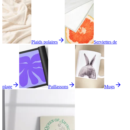
Plaids polaires
Serviettes de
plage
Paillassons
Mugs