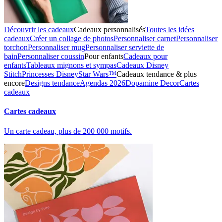
Découvrir les cadeaux
Cadeaux personnalisés
Toutes les idées
cadeaux
Créer un collage de photos
Personnaliser carnet
Personnaliser
torchon
Personnaliser mug
Personnaliser serviette de
bain
Personnaliser coussin
Pour enfants
Cadeaux pour
enfants
Tableaux mignons et sympas
Cadeaux Disney
Stitch
Princesses Disney
Star Wars™
Cadeaux tendance & plus
encore
Designs tendance
Agendas 2026
Dopamine Decor
Cartes
cadeaux
Cartes cadeaux
Un carte cadeau, plus de 200 000 motifs.