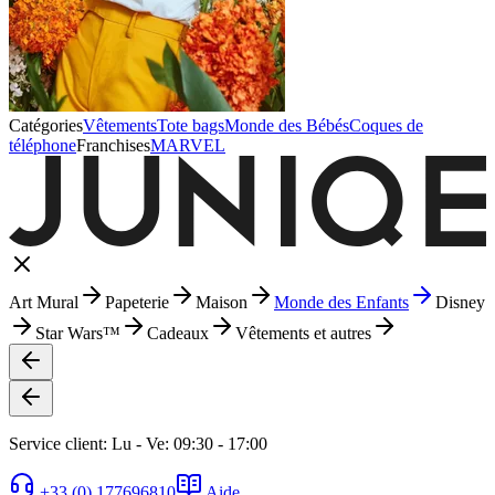
Catégories
Vêtements
Tote bags
Monde des Bébés
Coques de
téléphone
Franchises
MARVEL
Art Mural
Papeterie
Maison
Monde des Enfants
Disney
Star Wars™
Cadeaux
Vêtements et autres
Service client: Lu - Ve: 09:30 - 17:00
+33 (0) 177696810
Aide