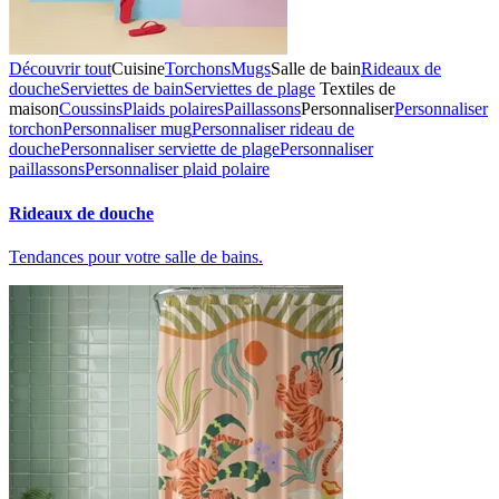
Découvrir tout
Cuisine
Torchons
Mugs
Salle de bain
Rideaux de
douche
Serviettes de bain
Serviettes de plage
Textiles de
maison
Coussins
Plaids polaires
Paillassons
Personnaliser
Personnaliser
torchon
Personnaliser mug
Personnaliser rideau de
douche
Personnaliser serviette de plage
Personnaliser
paillassons
Personnaliser plaid polaire
Rideaux de douche
Tendances pour votre salle de bains.