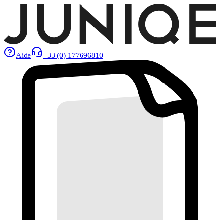
Aide
+33 (0) 177696810