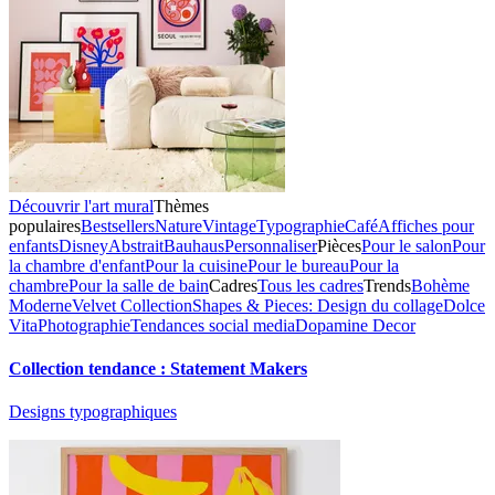
Découvrir l'art mural
Thèmes
populaires
Bestsellers
Nature
Vintage
Typographie
Café
Affiches pour
enfants
Disney
Abstrait
Bauhaus
Personnaliser
Pièces
Pour le salon
Pour
la chambre d'enfant
Pour la cuisine
Pour le bureau
Pour la
chambre
Pour la salle de bain
Cadres
Tous les cadres
Trends
Bohème
Moderne
Velvet Collection
Shapes & Pieces: Design du collage
Dolce
Vita
Photographie
Tendances social media
Dopamine Decor
Collection tendance : Statement Makers
Designs typographiques