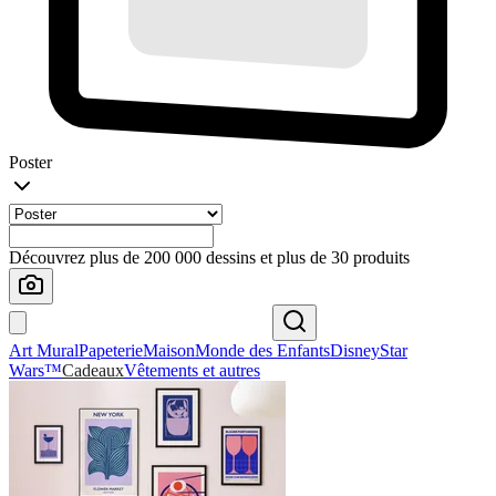
Poster
Découvrez plus de 200 000 dessins et plus de 30 produits
Art Mural
Papeterie
Maison
Monde des Enfants
Disney
Star
Wars™
Cadeaux
Vêtements et autres