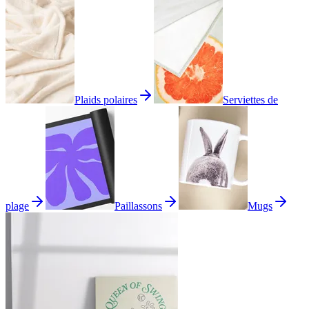
Plaids polaires
Serviettes de
plage
Paillassons
Mugs