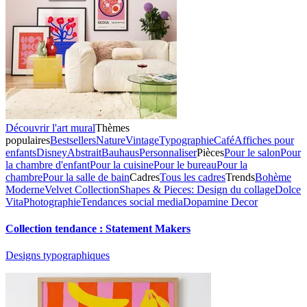
Découvrir l'art mural
Thèmes
populaires
Bestsellers
Nature
Vintage
Typographie
Café
Affiches pour
enfants
Disney
Abstrait
Bauhaus
Personnaliser
Pièces
Pour le salon
Pour
la chambre d'enfant
Pour la cuisine
Pour le bureau
Pour la
chambre
Pour la salle de bain
Cadres
Tous les cadres
Trends
Bohème
Moderne
Velvet Collection
Shapes & Pieces: Design du collage
Dolce
Vita
Photographie
Tendances social media
Dopamine Decor
Collection tendance : Statement Makers
Designs typographiques