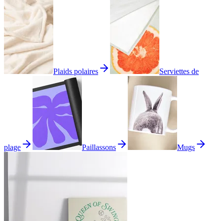
Plaids polaires
Serviettes de
plage
Paillassons
Mugs