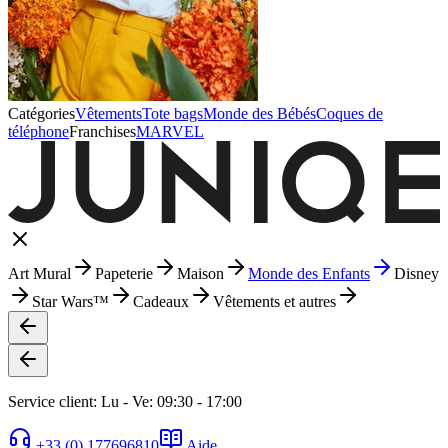
Catégories
Vêtements
Tote bags
Monde des Bébés
Coques de
téléphone
Franchises
MARVEL
Art Mural
Papeterie
Maison
Monde des Enfants
Disney
Star Wars™
Cadeaux
Vêtements et autres
Service client: Lu - Ve: 09:30 - 17:00
+33 (0) 177696810
Aide