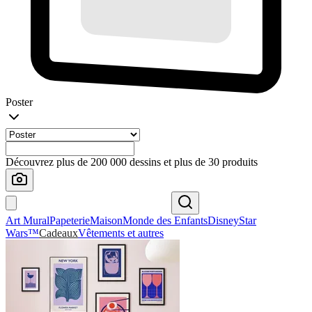
Poster
Découvrez plus de 200 000 dessins et plus de 30 produits
Art Mural
Papeterie
Maison
Monde des Enfants
Disney
Star
Wars™
Cadeaux
Vêtements et autres