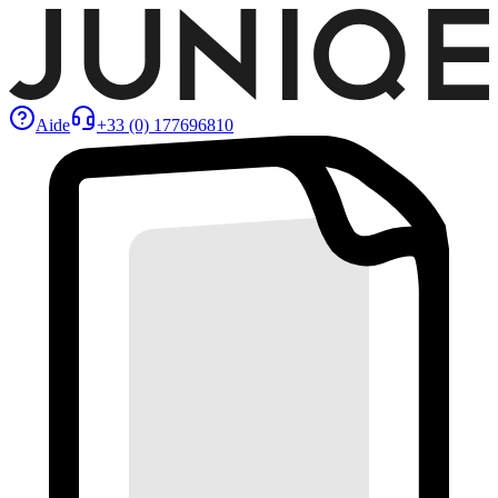
Aide
+33 (0) 177696810