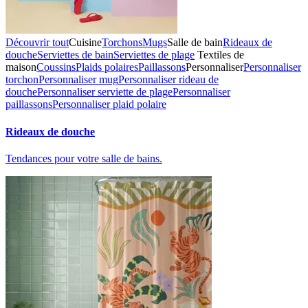
Découvrir tout
Cuisine
Torchons
Mugs
Salle de bain
Rideaux de
douche
Serviettes de bain
Serviettes de plage
Textiles de
maison
Coussins
Plaids polaires
Paillassons
Personnaliser
Personnaliser
torchon
Personnaliser mug
Personnaliser rideau de
douche
Personnaliser serviette de plage
Personnaliser
paillassons
Personnaliser plaid polaire
Rideaux de douche
Tendances pour votre salle de bains.