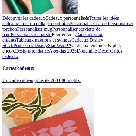
Découvrir les cadeaux
Cadeaux personnalisés
Toutes les idées
cadeaux
Créer un collage de photos
Personnaliser carnet
Personnaliser
torchon
Personnaliser mug
Personnaliser serviette de
bain
Personnaliser coussin
Pour enfants
Cadeaux pour
enfants
Tableaux mignons et sympas
Cadeaux Disney
Stitch
Princesses Disney
Star Wars™
Cadeaux tendance & plus
encore
Designs tendance
Agendas 2026
Dopamine Decor
Cartes
cadeaux
Cartes cadeaux
Un carte cadeau, plus de 200 000 motifs.