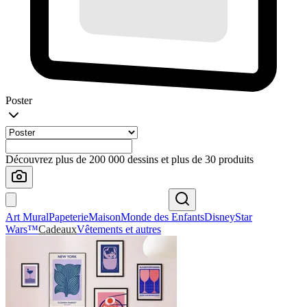
Poster
Découvrez plus de 200 000 dessins et plus de 30 produits
Art Mural
Papeterie
Maison
Monde des Enfants
Disney
Star
Wars™
Cadeaux
Vêtements et autres