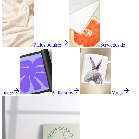
Plaids polaires
Serviettes de
plage
Paillassons
Mugs