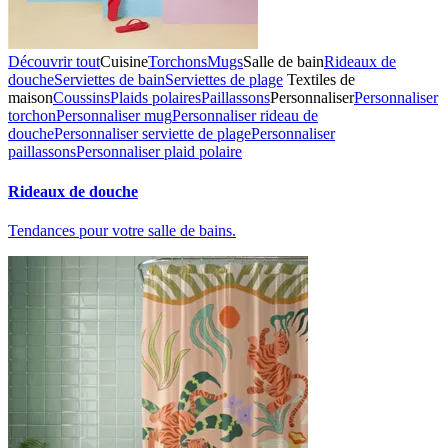
Découvrir tout
Cuisine
Torchons
Mugs
Salle de bain
Rideaux de
douche
Serviettes de bain
Serviettes de plage
Textiles de
maison
Coussins
Plaids polaires
Paillassons
Personnaliser
Personnaliser
torchon
Personnaliser mug
Personnaliser rideau de
douche
Personnaliser serviette de plage
Personnaliser
paillassons
Personnaliser plaid polaire
Rideaux de douche
Tendances pour votre salle de bains.