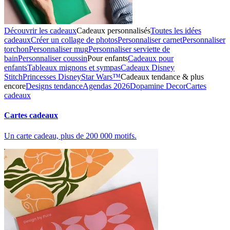
Découvrir les cadeaux
Cadeaux personnalisés
Toutes les idées
cadeaux
Créer un collage de photos
Personnaliser carnet
Personnaliser
torchon
Personnaliser mug
Personnaliser serviette de
bain
Personnaliser coussin
Pour enfants
Cadeaux pour
enfants
Tableaux mignons et sympas
Cadeaux Disney
Stitch
Princesses Disney
Star Wars™
Cadeaux tendance & plus
encore
Designs tendance
Agendas 2026
Dopamine Decor
Cartes
cadeaux
Cartes cadeaux
Un carte cadeau, plus de 200 000 motifs.