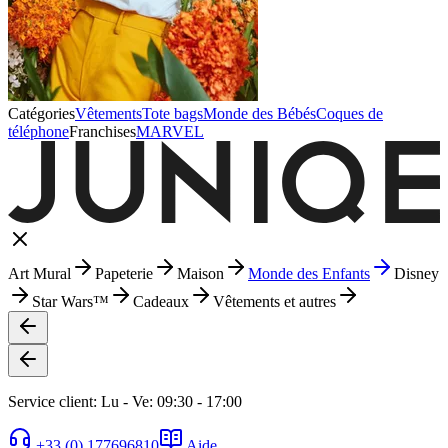
Catégories
Vêtements
Tote bags
Monde des Bébés
Coques de
téléphone
Franchises
MARVEL
Art Mural
Papeterie
Maison
Monde des Enfants
Disney
Star Wars™
Cadeaux
Vêtements et autres
Service client: Lu - Ve: 09:30 - 17:00
+33 (0) 177696810
Aide