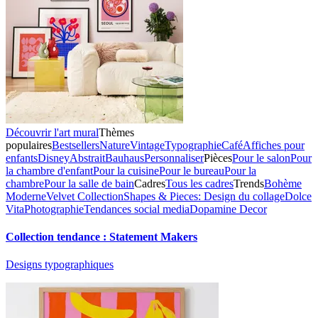
Découvrir l'art mural
Thèmes
populaires
Bestsellers
Nature
Vintage
Typographie
Café
Affiches pour
enfants
Disney
Abstrait
Bauhaus
Personnaliser
Pièces
Pour le salon
Pour
la chambre d'enfant
Pour la cuisine
Pour le bureau
Pour la
chambre
Pour la salle de bain
Cadres
Tous les cadres
Trends
Bohème
Moderne
Velvet Collection
Shapes & Pieces: Design du collage
Dolce
Vita
Photographie
Tendances social media
Dopamine Decor
Collection tendance : Statement Makers
Designs typographiques