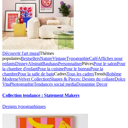
Découvrir l'art mural
Thèmes
populaires
Bestsellers
Nature
Vintage
Typographie
Café
Affiches pour
enfants
Disney
Abstrait
Bauhaus
Personnaliser
Pièces
Pour le salon
Pour
la chambre d'enfant
Pour la cuisine
Pour le bureau
Pour la
chambre
Pour la salle de bain
Cadres
Tous les cadres
Trends
Bohème
Moderne
Velvet Collection
Shapes & Pieces: Design du collage
Dolce
Vita
Photographie
Tendances social media
Dopamine Decor
Collection tendance : Statement Makers
Designs typographiques