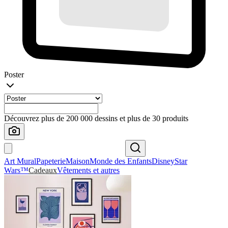
Poster
Découvrez plus de 200 000 dessins et plus de 30 produits
Art Mural
Papeterie
Maison
Monde des Enfants
Disney
Star
Wars™
Cadeaux
Vêtements et autres