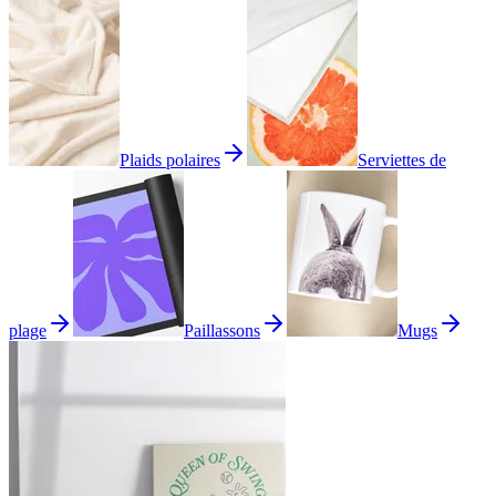
Plaids polaires
Serviettes de
plage
Paillassons
Mugs