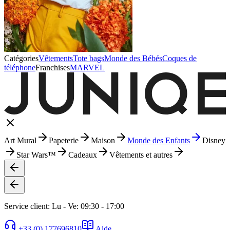
Catégories
Vêtements
Tote bags
Monde des Bébés
Coques de
téléphone
Franchises
MARVEL
Art Mural
Papeterie
Maison
Monde des Enfants
Disney
Star Wars™
Cadeaux
Vêtements et autres
Service client: Lu - Ve: 09:30 - 17:00
+33 (0) 177696810
Aide