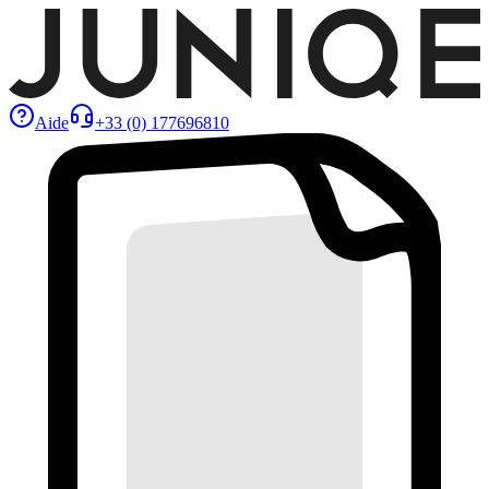
Aide
+33 (0) 177696810