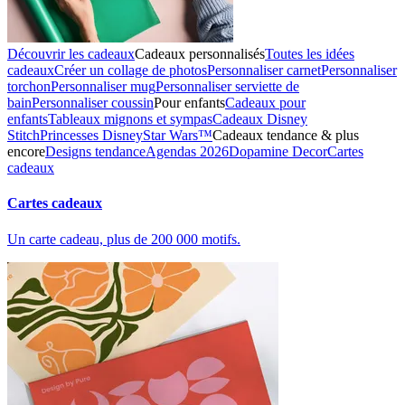
Découvrir les cadeaux
Cadeaux personnalisés
Toutes les idées
cadeaux
Créer un collage de photos
Personnaliser carnet
Personnaliser
torchon
Personnaliser mug
Personnaliser serviette de
bain
Personnaliser coussin
Pour enfants
Cadeaux pour
enfants
Tableaux mignons et sympas
Cadeaux Disney
Stitch
Princesses Disney
Star Wars™
Cadeaux tendance & plus
encore
Designs tendance
Agendas 2026
Dopamine Decor
Cartes
cadeaux
Cartes cadeaux
Un carte cadeau, plus de 200 000 motifs.