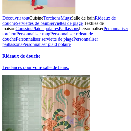
Découvrir tout
Cuisine
Torchons
Mugs
Salle de bain
Rideaux de
douche
Serviettes de bain
Serviettes de plage
Textiles de
maison
Coussins
Plaids polaires
Paillassons
Personnaliser
Personnaliser
torchon
Personnaliser mug
Personnaliser rideau de
douche
Personnaliser serviette de plage
Personnaliser
paillassons
Personnaliser plaid polaire
Rideaux de douche
Tendances pour votre salle de bains.