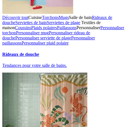
Découvrir tout
Cuisine
Torchons
Mugs
Salle de bain
Rideaux de
douche
Serviettes de bain
Serviettes de plage
Textiles de
maison
Coussins
Plaids polaires
Paillassons
Personnaliser
Personnaliser
torchon
Personnaliser mug
Personnaliser rideau de
douche
Personnaliser serviette de plage
Personnaliser
paillassons
Personnaliser plaid polaire
Rideaux de douche
Tendances pour votre salle de bains.