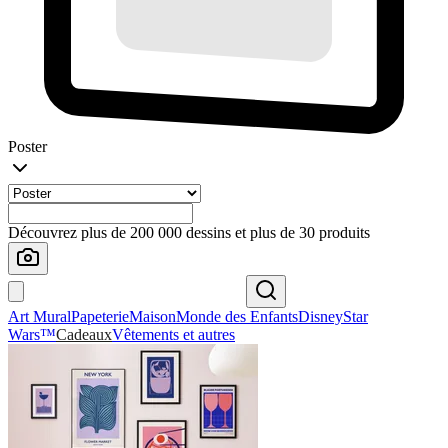
Poster
Découvrez plus de 200 000 dessins et plus de 30 produits
Art Mural
Papeterie
Maison
Monde des Enfants
Disney
Star
Wars™
Cadeaux
Vêtements et autres