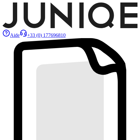
Aide
+33 (0) 177696810