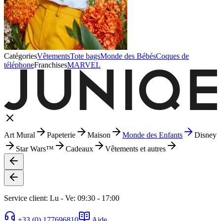
Catégories
Vêtements
Tote bags
Monde des Bébés
Coques de
téléphone
Franchises
MARVEL
Art Mural
Papeterie
Maison
Monde des Enfants
Disney
Star Wars™
Cadeaux
Vêtements et autres
Service client: Lu - Ve: 09:30 - 17:00
+33 (0) 177696810
Aide