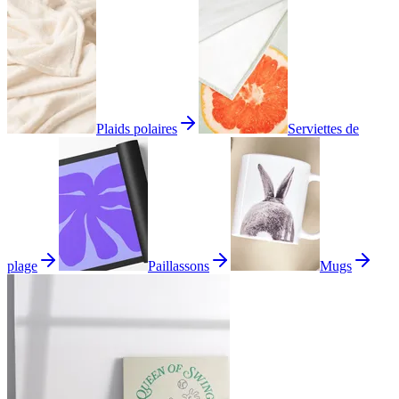
Plaids polaires
Serviettes de
plage
Paillassons
Mugs