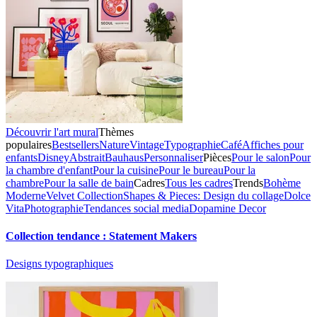
Découvrir l'art mural
Thèmes
populaires
Bestsellers
Nature
Vintage
Typographie
Café
Affiches pour
enfants
Disney
Abstrait
Bauhaus
Personnaliser
Pièces
Pour le salon
Pour
la chambre d'enfant
Pour la cuisine
Pour le bureau
Pour la
chambre
Pour la salle de bain
Cadres
Tous les cadres
Trends
Bohème
Moderne
Velvet Collection
Shapes & Pieces: Design du collage
Dolce
Vita
Photographie
Tendances social media
Dopamine Decor
Collection tendance : Statement Makers
Designs typographiques