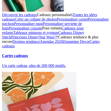
Découvrir les cadeaux
Cadeaux personnalisés
Toutes les idées
cadeaux
Créer un collage de photos
Personnaliser carnet
Personnaliser
torchon
Personnaliser mug
Personnaliser serviette de
bain
Personnaliser coussin
Pour enfants
Cadeaux pour
enfants
Tableaux mignons et sympas
Cadeaux Disney
Stitch
Princesses Disney
Star Wars™
Cadeaux tendance & plus
encore
Designs tendance
Agendas 2026
Dopamine Decor
Cartes
cadeaux
Cartes cadeaux
Un carte cadeau, plus de 200 000 motifs.