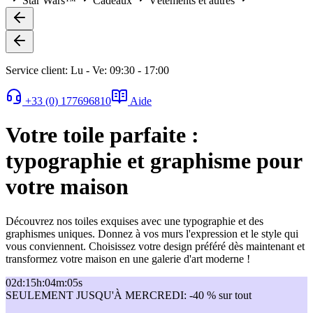
Star Wars™
Cadeaux
Vêtements et autres
Service client: Lu - Ve: 09:30 - 17:00
+33 (0) 177696810
Aide
Votre toile parfaite :
typographie et graphisme pour
votre maison
Découvrez nos toiles exquises avec une typographie et des
graphismes uniques. Donnez à vos murs l'expression et le style qui
vous conviennent. Choisissez votre design préféré dès maintenant et
transformez votre maison en une galerie d'art moderne !
02
d
:
15
h
:
04
m
:
05
s
SEULEMENT JUSQU'À MERCREDI: -40 % sur tout