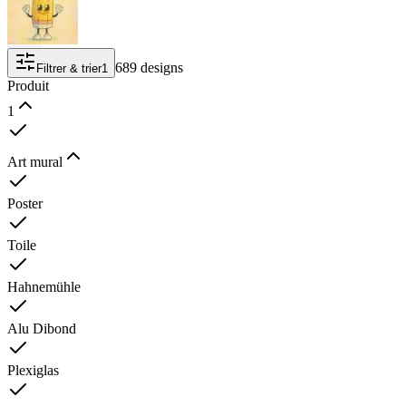
689 designs
Filtrer & trier
1
Produit
1
Art mural
Poster
Toile
Hahnemühle
Alu Dibond
Plexiglas