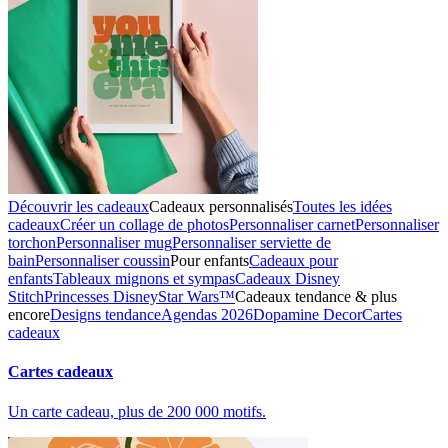
Découvrir les cadeaux
Cadeaux personnalisés
Toutes les idées
cadeaux
Créer un collage de photos
Personnaliser carnet
Personnaliser
torchon
Personnaliser mug
Personnaliser serviette de
bain
Personnaliser coussin
Pour enfants
Cadeaux pour
enfants
Tableaux mignons et sympas
Cadeaux Disney
Stitch
Princesses Disney
Star Wars™
Cadeaux tendance & plus
encore
Designs tendance
Agendas 2026
Dopamine Decor
Cartes
cadeaux
Cartes cadeaux
Un carte cadeau, plus de 200 000 motifs.