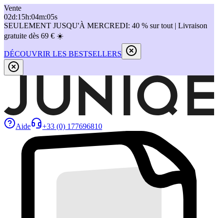
Vente
02
d
:
15
h
:
04
m
:
05
s
SEULEMENT JUSQU'À MERCREDI: 40 % sur tout | Livraison
gratuite dès 69 € ☀️
DÉCOUVRIR LES BESTSELLERS
Aide
+33 (0) 177696810