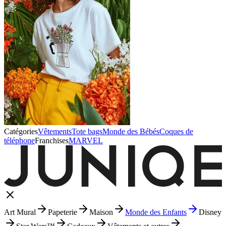
Catégories
Vêtements
Tote bags
Monde des Bébés
Coques de
téléphone
Franchises
MARVEL
Art Mural
Papeterie
Maison
Monde des Enfants
Disney