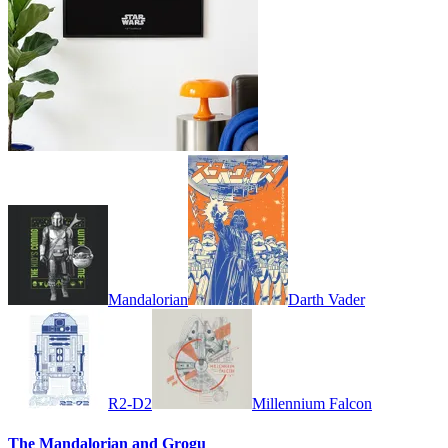
Mandalorian
Darth Vader
R2-D2
Millennium Falcon
The Mandalorian and Grogu