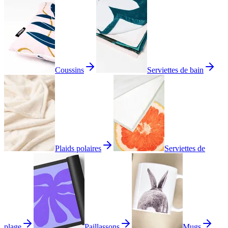
Coussins
Serviettes de bain
Plaids polaires
Serviettes de
plage
Paillassons
Mugs