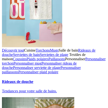
Découvrir tout
Cuisine
Torchons
Mugs
Salle de bain
Rideaux de
douche
Serviettes de bain
Serviettes de plage
Textiles de
maison
Coussins
Plaids polaires
Paillassons
Personnaliser
Personnaliser
torchon
Personnaliser mug
Personnaliser rideau de
douche
Personnaliser serviette de plage
Personnaliser
paillassons
Personnaliser plaid polaire
Rideaux de douche
Tendances pour votre salle de bains.