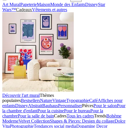
Art Mural
Papeterie
Maison
Monde des Enfants
Disney
Star
Wars™
Cadeaux
Vêtements et autres
Découvrir l'art mural
Thèmes
populaires
Bestsellers
Nature
Vintage
Typographie
Café
Affiches pour
enfants
Disney
Abstrait
Bauhaus
Personnaliser
Pièces
Pour le salon
Pour
la chambre d'enfant
Pour la cuisine
Pour le bureau
Pour la
chambre
Pour la salle de bain
Cadres
Tous les cadres
Trends
Bohème
Moderne
Velvet Collection
Shapes & Pieces: Design du collage
Dolce
Vita
Photographie
Tendances social media
Dopamine Decor