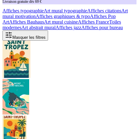
Livraison gratuite dès 69 €
Affiches typographie
Art mural typographie
Affiches citations
Art
mural motivation
Affiches graphiques & typo
Affiches Pop
Art
Affiches Bauhaus
Art mural cuisine
Affiches France
Toiles
modernes
Art abstrait mural
Affiches jazz
Affiches pour bureau
Masquer les filtres