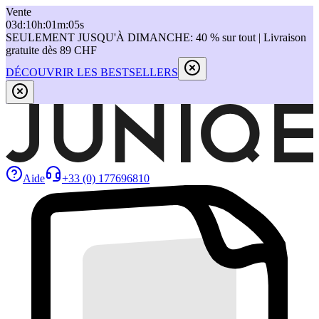
Vente
03
d
:
10
h
:
01
m
:
05
s
SEULEMENT JUSQU'À DIMANCHE: 40 % sur tout | Livraison
gratuite dès 89 CHF
DÉCOUVRIR LES BESTSELLERS
Aide
+33 (0) 177696810