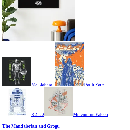
Mandalorian
Darth Vader
R2-D2
Millennium Falcon
The Mandalorian and Grogu