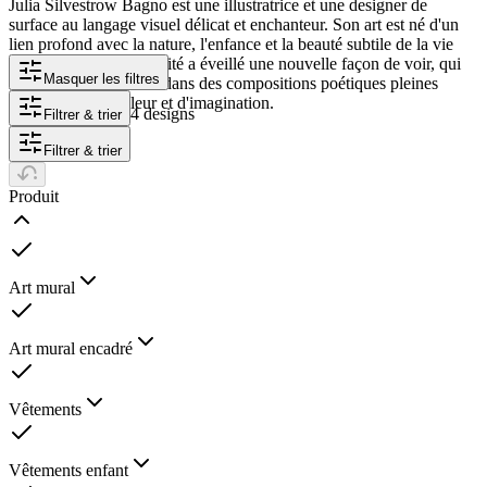
Julia Silvestrow Bagno est une illustratrice et une designer de
surface au langage visuel délicat et enchanteur. Son art est né d'un
lien profond avec la nature, l'enfance et la beauté subtile de la vie
quotidienne. La maternité a éveillé une nouvelle façon de voir, qui
Masquer les filtres
se déploie aujourd'hui dans des compositions poétiques pleines
d'émotion, de couleur et d'imagination.
4 designs
Filtrer & trier
Filtrer & trier
Produit
Art mural
Art mural encadré
Vêtements
Vêtements enfant