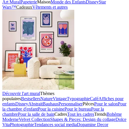
Art Mural
Papeterie
Maison
Monde des Enfants
Disney
Star
Wars™
Cadeaux
Vêtements et autres
Découvrir l'art mural
Thèmes
populaires
Bestsellers
Nature
Vintage
Typographie
Café
Affiches pour
enfants
Disney
Abstrait
Bauhaus
Personnaliser
Pièces
Pour le salon
Pour
la chambre d'enfant
Pour la cuisine
Pour le bureau
Pour la
chambre
Pour la salle de bain
Cadres
Tout les cadres
Trends
Bohème
Moderne
Velvet Collection
Shapes & Pieces: Design du collage
Dolce
Vita
Photographie
Tendances social media
Dopamine Decor