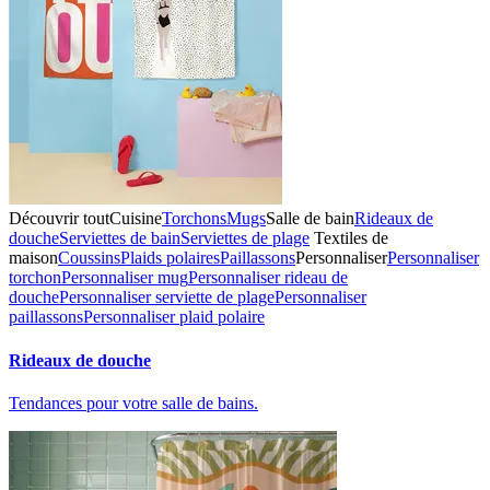
Découvrir tout
Cuisine
Torchons
Mugs
Salle de bain
Rideaux de
douche
Serviettes de bain
Serviettes de plage
Textiles de
maison
Coussins
Plaids polaires
Paillassons
Personnaliser
Personnaliser
torchon
Personnaliser mug
Personnaliser rideau de
douche
Personnaliser serviette de plage
Personnaliser
paillassons
Personnaliser plaid polaire
Rideaux de douche
Tendances pour votre salle de bains.