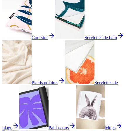
Coussins
Serviettes de bain
Plaids polaires
Serviettes de
plage
Paillassons
Mugs