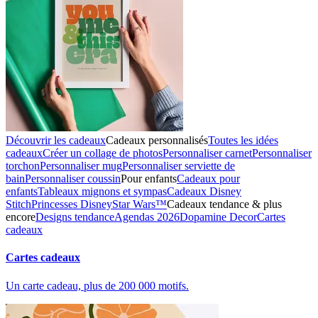
Découvrir les cadeaux
Cadeaux personnalisés
Toutes les idées
cadeaux
Créer un collage de photos
Personnaliser carnet
Personnaliser
torchon
Personnaliser mug
Personnaliser serviette de
bain
Personnaliser coussin
Pour enfants
Cadeaux pour
enfants
Tableaux mignons et sympas
Cadeaux Disney
Stitch
Princesses Disney
Star Wars™
Cadeaux tendance & plus
encore
Designs tendance
Agendas 2026
Dopamine Decor
Cartes
cadeaux
Cartes cadeaux
Un carte cadeau, plus de 200 000 motifs.