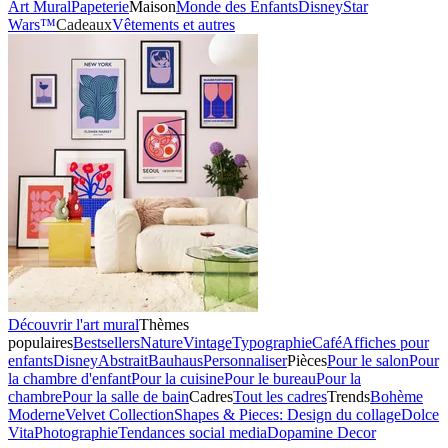
Art Mural
Papeterie
Maison
Monde des Enfants
Disney
Star
Wars™
Cadeaux
Vêtements et autres
Découvrir l'art mural
Thèmes
populaires
Bestsellers
Nature
Vintage
Typographie
Café
Affiches pour
enfants
Disney
Abstrait
Bauhaus
Personnaliser
Pièces
Pour le salon
Pour
la chambre d'enfant
Pour la cuisine
Pour le bureau
Pour la
chambre
Pour la salle de bain
Cadres
Tout les cadres
Trends
Bohème
Moderne
Velvet Collection
Shapes & Pieces: Design du collage
Dolce
Vita
Photographie
Tendances social media
Dopamine Decor