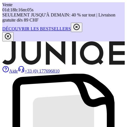
Vente
01
d
:
18
h
:
16
m
:
05
s
SEULEMENT JUSQU'À DEMAIN: 40 % sur tout | Livraison
gratuite dès 89 CHF
DÉCOUVRIR LES BESTSELLERS
Aide
+33 (0) 177696810