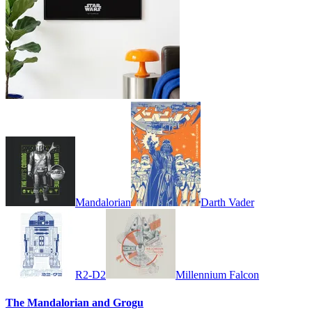
Mandalorian
Darth Vader
R2-D2
Millennium Falcon
The Mandalorian and Grogu