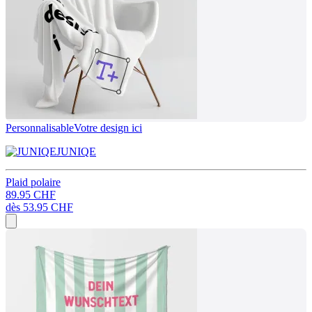
Personnalisable
Votre design ici
JUNIQE
Plaid polaire
89.95 CHF
dès
53.95 CHF