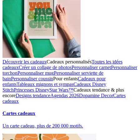
Découvrir les cadeaux
Cadeaux personnalisés
Toutes les idées
cadeaux
Créer un collage de photos
Personnaliser carnet
Personnaliser
torchon
Personnaliser mug
Personnaliser serviette de
bain
Personnaliser coussin
Pour enfants
Cadeaux pour
enfants
Tableaux mignons et sympas
Cadeaux Disney
Stitch
Princesses Disney
Star Wars™
Cadeaux tendance & plus
encore
Designs tendance
Agendas 2026
Dopamine Decor
Cartes
cadeaux
Cartes cadeaux
Un carte cadeau, plus de 200 000 motifs.