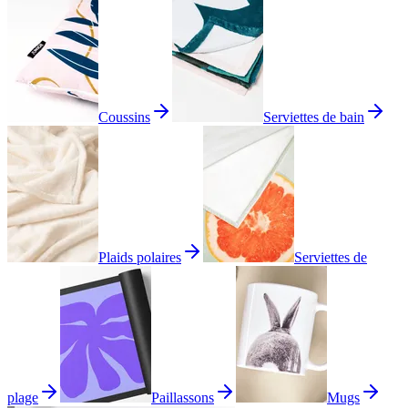
Coussins
Serviettes de bain
Plaids polaires
Serviettes de
plage
Paillassons
Mugs