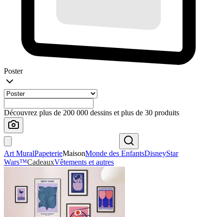
Poster
Découvrez plus de 200 000 dessins et plus de 30 produits
Art Mural
Papeterie
Maison
Monde des Enfants
Disney
Star
Wars™
Cadeaux
Vêtements et autres