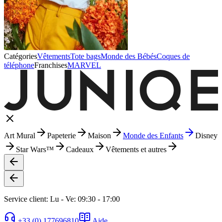
Catégories
Vêtements
Tote bags
Monde des Bébés
Coques de
téléphone
Franchises
MARVEL
Art Mural
Papeterie
Maison
Monde des Enfants
Disney
Star Wars™
Cadeaux
Vêtements et autres
Service client: Lu - Ve: 09:30 - 17:00
+33 (0) 177696810
Aide