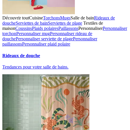
Découvrir tout
Cuisine
Torchons
Mugs
Salle de bain
Rideaux de
douche
Serviettes de bain
Serviettes de plage
Textiles de
maison
Coussins
Plaids polaires
Paillassons
Personnaliser
Personnaliser
torchon
Personnaliser mug
Personnaliser rideau de
douche
Personnaliser serviette de plage
Personnaliser
paillassons
Personnaliser plaid polaire
Rideaux de douche
Tendances pour votre salle de bains.