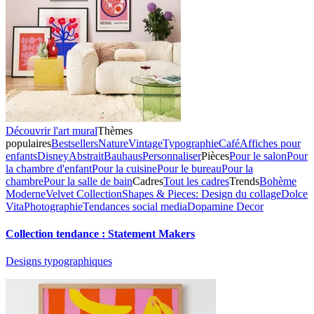
Découvrir l'art mural
Thèmes
populaires
Bestsellers
Nature
Vintage
Typographie
Café
Affiches pour
enfants
Disney
Abstrait
Bauhaus
Personnaliser
Pièces
Pour le salon
Pour
la chambre d'enfant
Pour la cuisine
Pour le bureau
Pour la
chambre
Pour la salle de bain
Cadres
Tout les cadres
Trends
Bohème
Moderne
Velvet Collection
Shapes & Pieces: Design du collage
Dolce
Vita
Photographie
Tendances social media
Dopamine Decor
Collection tendance : Statement Makers
Designs typographiques