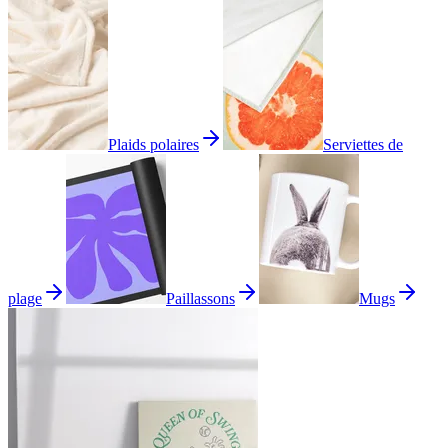
Plaids polaires
Serviettes de
plage
Paillassons
Mugs