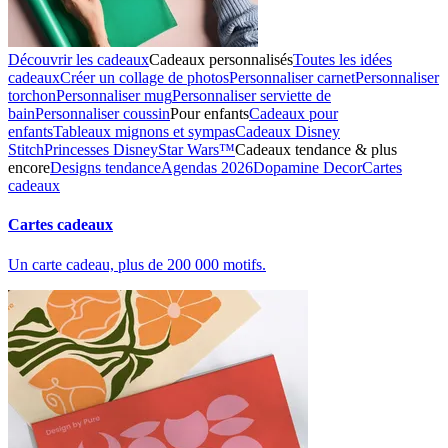
Découvrir les cadeaux
Cadeaux personnalisés
Toutes les idées
cadeaux
Créer un collage de photos
Personnaliser carnet
Personnaliser
torchon
Personnaliser mug
Personnaliser serviette de
bain
Personnaliser coussin
Pour enfants
Cadeaux pour
enfants
Tableaux mignons et sympas
Cadeaux Disney
Stitch
Princesses Disney
Star Wars™
Cadeaux tendance & plus
encore
Designs tendance
Agendas 2026
Dopamine Decor
Cartes
cadeaux
Cartes cadeaux
Un carte cadeau, plus de 200 000 motifs.