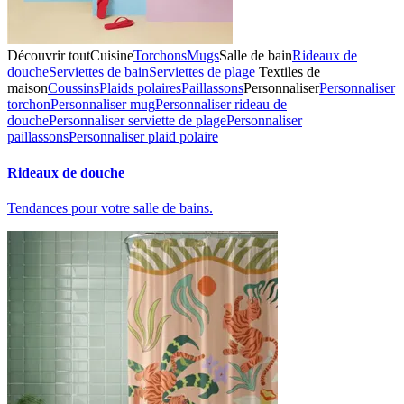
Découvrir tout
Cuisine
Torchons
Mugs
Salle de bain
Rideaux de
douche
Serviettes de bain
Serviettes de plage
Textiles de
maison
Coussins
Plaids polaires
Paillassons
Personnaliser
Personnaliser
torchon
Personnaliser mug
Personnaliser rideau de
douche
Personnaliser serviette de plage
Personnaliser
paillassons
Personnaliser plaid polaire
Rideaux de douche
Tendances pour votre salle de bains.