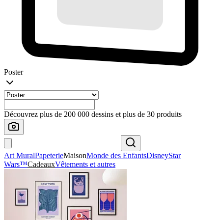
Poster
Découvrez plus de 200 000 dessins et plus de 30 produits
Art Mural
Papeterie
Maison
Monde des Enfants
Disney
Star
Wars™
Cadeaux
Vêtements et autres