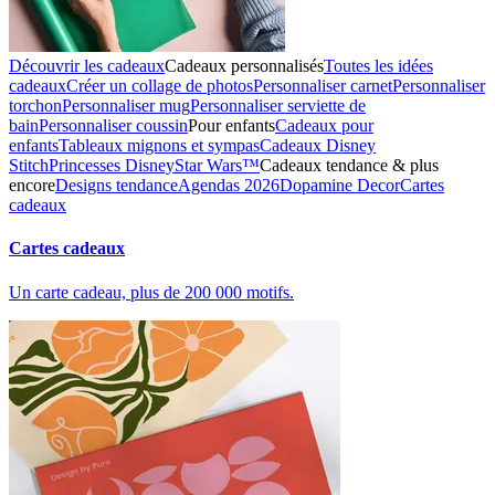
Découvrir les cadeaux
Cadeaux personnalisés
Toutes les idées
cadeaux
Créer un collage de photos
Personnaliser carnet
Personnaliser
torchon
Personnaliser mug
Personnaliser serviette de
bain
Personnaliser coussin
Pour enfants
Cadeaux pour
enfants
Tableaux mignons et sympas
Cadeaux Disney
Stitch
Princesses Disney
Star Wars™
Cadeaux tendance & plus
encore
Designs tendance
Agendas 2026
Dopamine Decor
Cartes
cadeaux
Cartes cadeaux
Un carte cadeau, plus de 200 000 motifs.