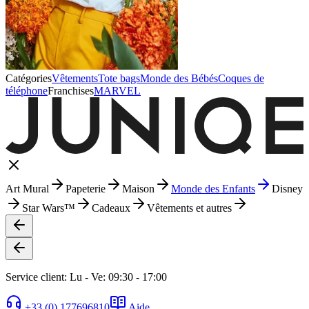
Catégories
Vêtements
Tote bags
Monde des Bébés
Coques de
téléphone
Franchises
MARVEL
Art Mural
Papeterie
Maison
Monde des Enfants
Disney
Star Wars™
Cadeaux
Vêtements et autres
Service client: Lu - Ve: 09:30 - 17:00
+33 (0) 177696810
Aide