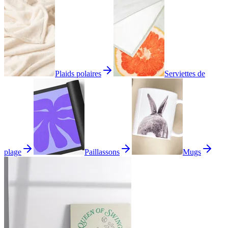
Plaids polaires
Serviettes de
plage
Paillassons
Mugs