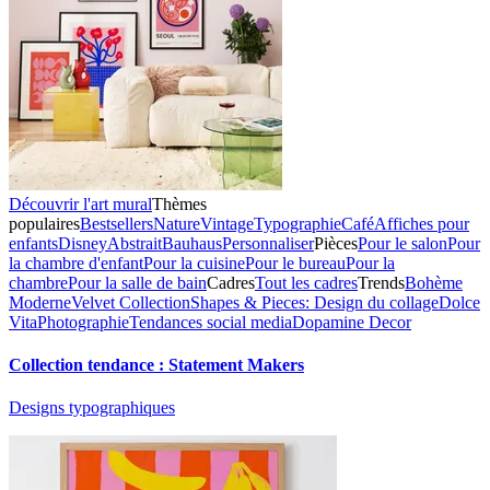
Découvrir l'art mural
Thèmes
populaires
Bestsellers
Nature
Vintage
Typographie
Café
Affiches pour
enfants
Disney
Abstrait
Bauhaus
Personnaliser
Pièces
Pour le salon
Pour
la chambre d'enfant
Pour la cuisine
Pour le bureau
Pour la
chambre
Pour la salle de bain
Cadres
Tout les cadres
Trends
Bohème
Moderne
Velvet Collection
Shapes & Pieces: Design du collage
Dolce
Vita
Photographie
Tendances social media
Dopamine Decor
Collection tendance : Statement Makers
Designs typographiques