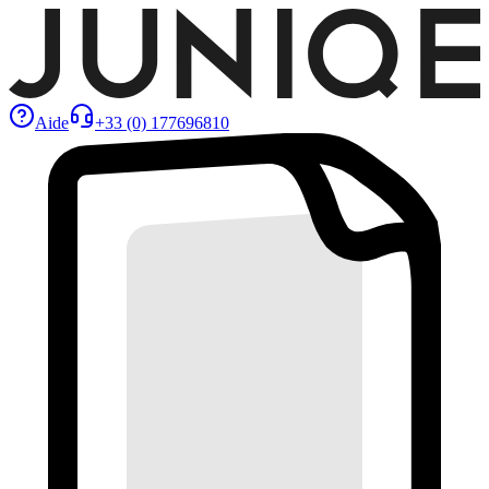
Aide
+33 (0) 177696810