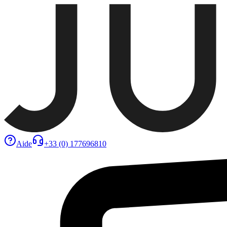
Aide
+33 (0) 177696810