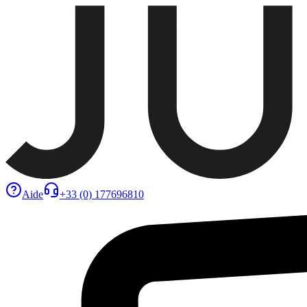
Aide
+33 (0) 177696810