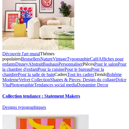
Découvrir l'art mural
Thèmes
populaires
Bestsellers
Nature
Vintage
Typographie
Café
Affiches pour
enfants
Disney
Abstrait
Bauhaus
Personnaliser
Pièces
Pour le salon
Pour
la chambre d'enfant
Pour la cuisine
Pour le bureau
Pour la
chambre
Pour la salle de bain
Cadres
Tout les cadres
Trends
Bohème
Moderne
Velvet Collection
Shapes & Pieces: Design du collage
Dolce
Vita
Photographie
Tendances social media
Dopamine Decor
Collection tendance : Statement Makers
Designs typographiques