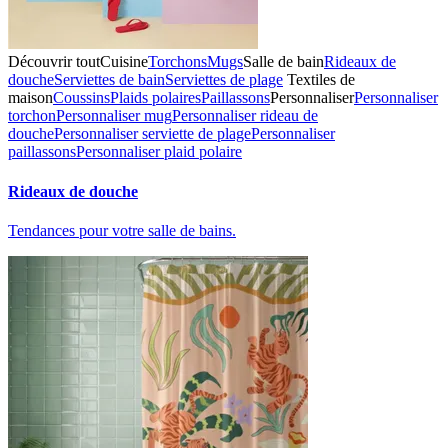
Découvrir tout
Cuisine
Torchons
Mugs
Salle de bain
Rideaux de
douche
Serviettes de bain
Serviettes de plage
Textiles de
maison
Coussins
Plaids polaires
Paillassons
Personnaliser
Personnaliser
torchon
Personnaliser mug
Personnaliser rideau de
douche
Personnaliser serviette de plage
Personnaliser
paillassons
Personnaliser plaid polaire
Rideaux de douche
Tendances pour votre salle de bains.