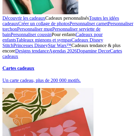
Découvrir les cadeaux
Cadeaux personnalisés
Toutes les idées
cadeaux
Créer un collage de photos
Personnaliser carnet
Personnaliser
torchon
Personnaliser mug
Personnaliser serviette de
bain
Personnaliser coussin
Pour enfants
Cadeaux pour
enfants
Tableaux mignons et sympas
Cadeaux Disney
Stitch
Princesses Disney
Star Wars™
Cadeaux tendance & plus
encore
Designs tendance
Agendas 2026
Dopamine Decor
Cartes
cadeaux
Cartes cadeaux
Un carte cadeau, plus de 200 000 motifs.