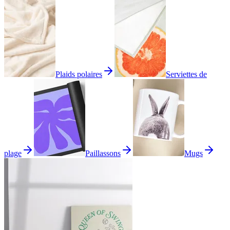
Plaids polaires
Serviettes de
plage
Paillassons
Mugs