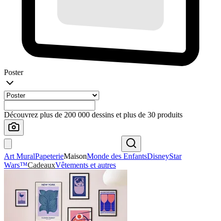
Poster
Découvrez plus de 200 000 dessins et plus de 30 produits
Art Mural
Papeterie
Maison
Monde des Enfants
Disney
Star
Wars™
Cadeaux
Vêtements et autres