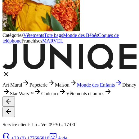
Catégories
Vêtements
Tote bags
Monde des Bébés
Coques de
téléphone
Franchises
MARVEL
Art Mural
Papeterie
Maison
Monde des Enfants
Disney
Star Wars™
Cadeaux
Vêtements et autres
Service client: Lu - Ve: 09:30 - 17:00
+33 (0) 177696810
Aide