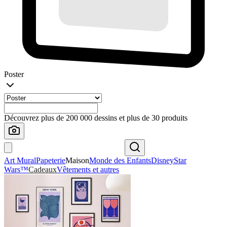
Poster
Découvrez plus de 200 000 dessins et plus de 30 produits
Art Mural
Papeterie
Maison
Monde des Enfants
Disney
Star
Wars™
Cadeaux
Vêtements et autres