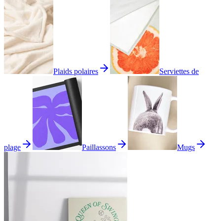
Plaids polaires
Serviettes de
plage
Paillassons
Mugs