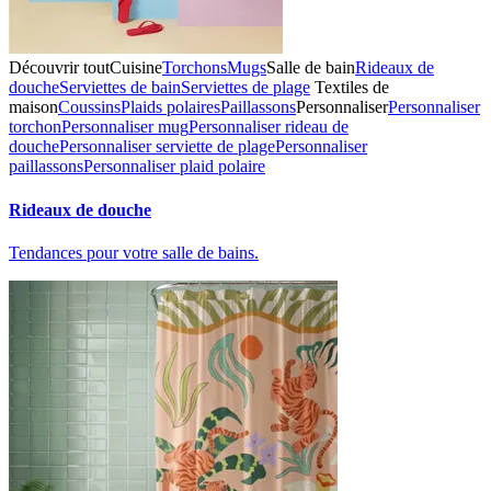
Découvrir tout
Cuisine
Torchons
Mugs
Salle de bain
Rideaux de
douche
Serviettes de bain
Serviettes de plage
Textiles de
maison
Coussins
Plaids polaires
Paillassons
Personnaliser
Personnaliser
torchon
Personnaliser mug
Personnaliser rideau de
douche
Personnaliser serviette de plage
Personnaliser
paillassons
Personnaliser plaid polaire
Rideaux de douche
Tendances pour votre salle de bains.