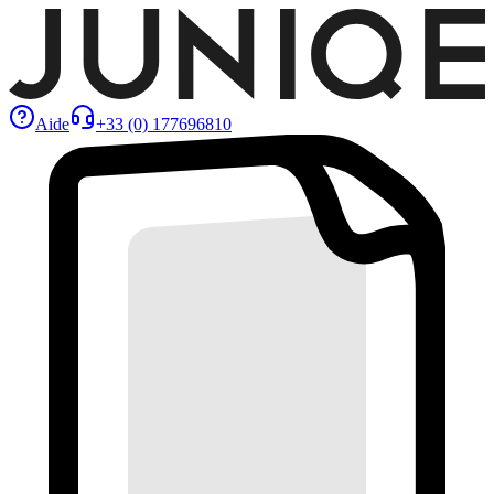
Aide
+33 (0) 177696810