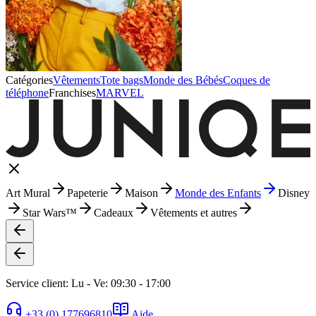
Catégories
Vêtements
Tote bags
Monde des Bébés
Coques de
téléphone
Franchises
MARVEL
Art Mural
Papeterie
Maison
Monde des Enfants
Disney
Star Wars™
Cadeaux
Vêtements et autres
Service client: Lu - Ve: 09:30 - 17:00
+33 (0) 177696810
Aide