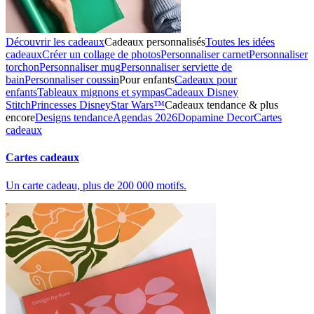
Découvrir les cadeaux
Cadeaux personnalisés
Toutes les idées
cadeaux
Créer un collage de photos
Personnaliser carnet
Personnaliser
torchon
Personnaliser mug
Personnaliser serviette de
bain
Personnaliser coussin
Pour enfants
Cadeaux pour
enfants
Tableaux mignons et sympas
Cadeaux Disney
Stitch
Princesses Disney
Star Wars™
Cadeaux tendance & plus
encore
Designs tendance
Agendas 2026
Dopamine Decor
Cartes
cadeaux
Cartes cadeaux
Un carte cadeau, plus de 200 000 motifs.