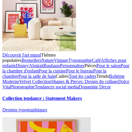
Découvrir l'art mural
Thèmes
populaires
Bestsellers
Nature
Vintage
Typographie
Café
Affiches pour
enfants
Disney
Abstrait
Bauhaus
Personnaliser
Pièces
Pour le salon
Pour
la chambre d'enfant
Pour la cuisine
Pour le bureau
Pour la
chambre
Pour la salle de bain
Cadres
Tout les cadres
Trends
Bohème
Moderne
Velvet Collection
Shapes & Pieces: Design du collage
Dolce
Vita
Photographie
Tendances social media
Dopamine Decor
Collection tendance : Statement Makers
Designs typographiques