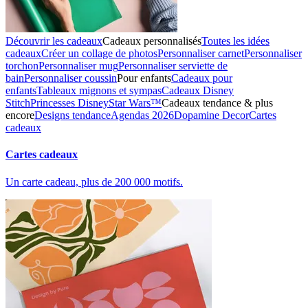
Découvrir les cadeaux
Cadeaux personnalisés
Toutes les idées
cadeaux
Créer un collage de photos
Personnaliser carnet
Personnaliser
torchon
Personnaliser mug
Personnaliser serviette de
bain
Personnaliser coussin
Pour enfants
Cadeaux pour
enfants
Tableaux mignons et sympas
Cadeaux Disney
Stitch
Princesses Disney
Star Wars™
Cadeaux tendance & plus
encore
Designs tendance
Agendas 2026
Dopamine Decor
Cartes
cadeaux
Cartes cadeaux
Un carte cadeau, plus de 200 000 motifs.