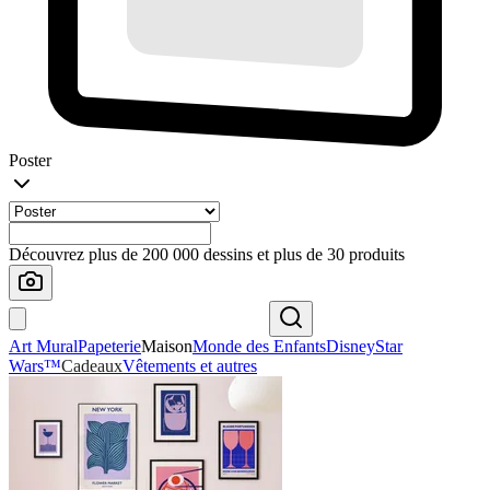
Poster
Découvrez plus de 200 000 dessins et plus de 30 produits
Art Mural
Papeterie
Maison
Monde des Enfants
Disney
Star
Wars™
Cadeaux
Vêtements et autres