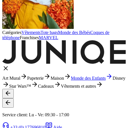
Catégories
Vêtements
Tote bags
Monde des Bébés
Coques de
téléphone
Franchises
MARVEL
Art Mural
Papeterie
Maison
Monde des Enfants
Disney
Star Wars™
Cadeaux
Vêtements et autres
Service client: Lu - Ve: 09:30 - 17:00
+33 (0) 177696810
Aide