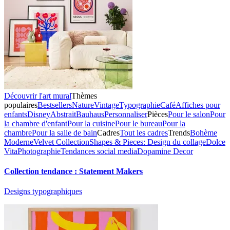
Découvrir l'art mural
Thèmes
populaires
Bestsellers
Nature
Vintage
Typographie
Café
Affiches pour
enfants
Disney
Abstrait
Bauhaus
Personnaliser
Pièces
Pour le salon
Pour
la chambre d'enfant
Pour la cuisine
Pour le bureau
Pour la
chambre
Pour la salle de bain
Cadres
Tout les cadres
Trends
Bohème
Moderne
Velvet Collection
Shapes & Pieces: Design du collage
Dolce
Vita
Photographie
Tendances social media
Dopamine Decor
Collection tendance : Statement Makers
Designs typographiques