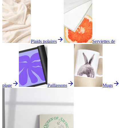
Plaids polaires
Serviettes de
plage
Paillassons
Mugs