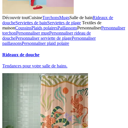
Découvrir tout
Cuisine
Torchons
Mugs
Salle de bain
Rideaux de
douche
Serviettes de bain
Serviettes de plage
Textiles de
maison
Coussins
Plaids polaires
Paillassons
Personnaliser
Personnaliser
torchon
Personnaliser mug
Personnaliser rideau de
douche
Personnaliser serviette de plage
Personnaliser
paillassons
Personnaliser plaid polaire
Rideaux de douche
Tendances pour votre salle de bains.