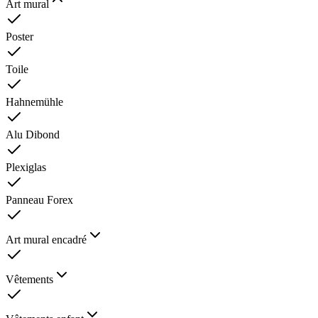
Art mural
Poster
Toile
Hahnemühle
Alu Dibond
Plexiglas
Panneau Forex
Art mural encadré
Vêtements