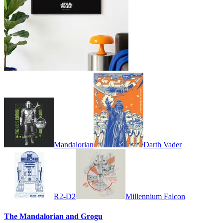
Mandalorian
Darth Vader
R2-D2
Millennium Falcon
The Mandalorian and Grogu