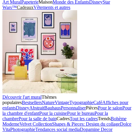
Art Mural
Papeterie
Maison
Monde des Enfants
Disney
Star
Wars™
Cadeaux
Vêtements et autres
Découvrir l'art mural
Thèmes
populaires
Bestsellers
Nature
Vintage
Typographie
Café
Affiches pour
enfants
Disney
Abstrait
Bauhaus
Personnaliser
Pièces
Pour le salon
Pour
la chambre d'enfant
Pour la cuisine
Pour le bureau
Pour la
chambre
Pour la salle de bain
Cadres
Tout les cadres
Trends
Bohème
Moderne
Velvet Collection
Shapes & Pieces: Design du collage
Dolce
Vita
Photographie
Tendances social media
Dopamine Decor