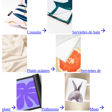
Coussins
Serviettes de bain
Plaids polaires
Serviettes de
plage
Paillassons
Mugs