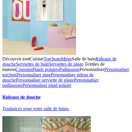
Découvrir tout
Cuisine
Torchons
Mugs
Salle de bain
Rideaux de
douche
Serviettes de bain
Serviettes de plage
Textiles de
maison
Coussins
Plaids polaires
Paillassons
Personnaliser
Personnaliser
torchon
Personnaliser mug
Personnaliser rideau de
douche
Personnaliser serviette de plage
Personnaliser
paillassons
Personnaliser plaid polaire
Rideaux de douche
Tendances pour votre salle de bains.