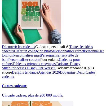
Découvrir les cadeaux
Cadeaux personnalisés
Toutes les idées
cadeaux
Créer un collage de photos
Personnaliser carnet
Personnaliser
torchon
Personnaliser mug
Personnaliser serviette de
bain
Personnaliser coussin
Pour enfants
Cadeaux pour
enfants
Tableaux mignons et sympas
Cadeaux Disney
Stitch
Princesses Disney
Star Wars™
Cadeaux tendance & plus
encore
Designs tendance
Agendas 2026
Dopamine Decor
Cartes
cadeaux
Cartes cadeaux
Un carte cadeau, plus de 200 000 motifs.