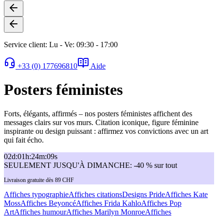
Service client: Lu - Ve: 09:30 - 17:00
+33 (0) 177696810
Aide
Posters féministes
Forts, élégants, affirmés – nos posters féministes affichent des
messages clairs sur vos murs. Citation iconique, figure féminine
inspirante ou design puissant : affirmez vos convictions avec un art
qui fait écho.
02
d
:
01
h
:
24
m
:
09
s
SEULEMENT JUSQU'À DIMANCHE: -40 % sur tout
Livraison gratuite dès 89 CHF
Affiches typographie
Affiches citations
Designs Pride
Affiches Kate
Moss
Affiches Beyoncé
Affiches Frida Kahlo
Affiches Pop
Art
Affiches humour
Affiches Marilyn Monroe
Affiches