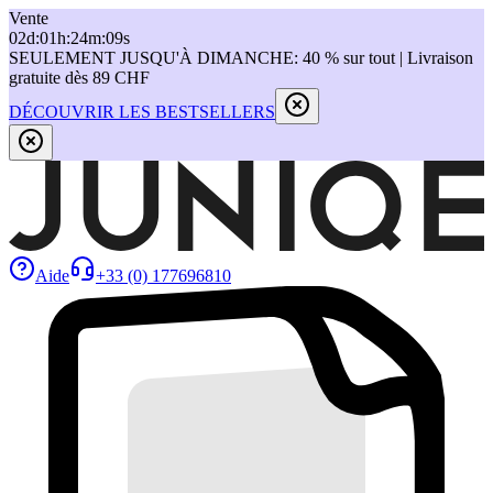
Vente
02
d
:
01
h
:
24
m
:
09
s
SEULEMENT JUSQU'À DIMANCHE: 40 % sur tout | Livraison
gratuite dès 89 CHF
DÉCOUVRIR LES BESTSELLERS
Aide
+33 (0) 177696810