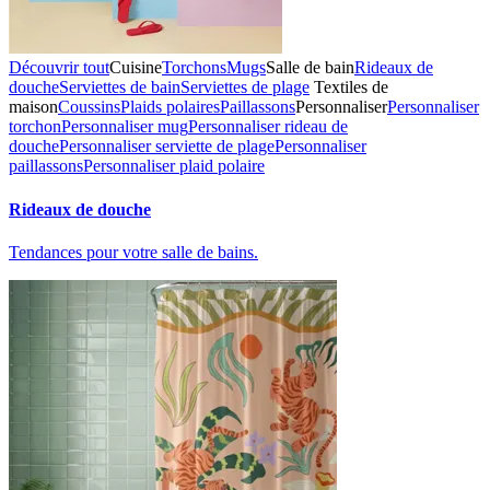
Découvrir tout
Cuisine
Torchons
Mugs
Salle de bain
Rideaux de
douche
Serviettes de bain
Serviettes de plage
Textiles de
maison
Coussins
Plaids polaires
Paillassons
Personnaliser
Personnaliser
torchon
Personnaliser mug
Personnaliser rideau de
douche
Personnaliser serviette de plage
Personnaliser
paillassons
Personnaliser plaid polaire
Rideaux de douche
Tendances pour votre salle de bains.