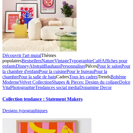
Découvrir l'art mural
Thèmes
populaires
Bestsellers
Nature
Vintage
Typographie
Café
Affiches pour
enfants
Disney
Abstrait
Bauhaus
Personnaliser
Pièces
Pour le salon
Pour
la chambre d'enfant
Pour la cuisine
Pour le bureau
Pour la
chambre
Pour la salle de bain
Cadres
Tous les cadres
Trends
Bohème
Moderne
Velvet Collection
Shapes & Pieces: Design du collage
Dolce
Vita
Photographie
Tendances social media
Dopamine Decor
Collection tendance : Statement Makers
Designs typographiques