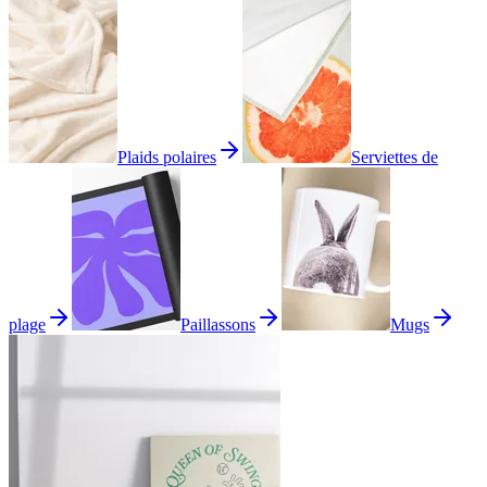
Plaids polaires
Serviettes de
plage
Paillassons
Mugs