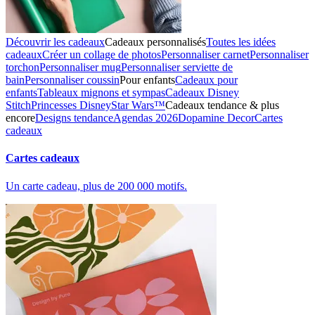
Découvrir les cadeaux
Cadeaux personnalisés
Toutes les idées
cadeaux
Créer un collage de photos
Personnaliser carnet
Personnaliser
torchon
Personnaliser mug
Personnaliser serviette de
bain
Personnaliser coussin
Pour enfants
Cadeaux pour
enfants
Tableaux mignons et sympas
Cadeaux Disney
Stitch
Princesses Disney
Star Wars™
Cadeaux tendance & plus
encore
Designs tendance
Agendas 2026
Dopamine Decor
Cartes
cadeaux
Cartes cadeaux
Un carte cadeau, plus de 200 000 motifs.