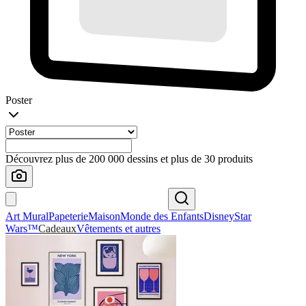
Poster
Découvrez plus de 200 000 dessins et plus de 30 produits
Art Mural
Papeterie
Maison
Monde des Enfants
Disney
Star
Wars™
Cadeaux
Vêtements et autres