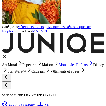
Catégories
Vêtements
Tote bags
Monde des Bébés
Coques de
téléphone
Franchises
MARVEL
Art Mural
Papeterie
Maison
Monde des Enfants
Disney
Star Wars™
Cadeaux
Vêtements et autres
Service client: Lu - Ve: 09:30 - 17:00
+33 (0) 177696810
Aide