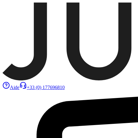
Aide
+33 (0) 177696810