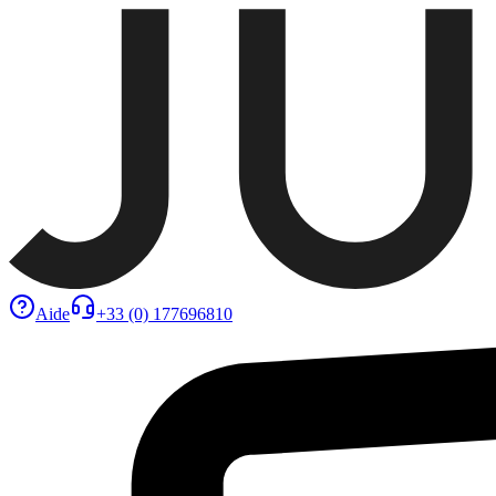
Aide
+33 (0) 177696810