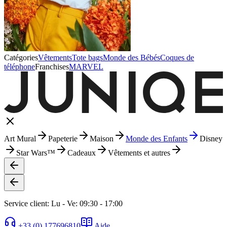
Catégories
Vêtements
Tote bags
Monde des Bébés
Coques de
téléphone
Franchises
MARVEL
Art Mural
Papeterie
Maison
Monde des Enfants
Disney
Star Wars™
Cadeaux
Vêtements et autres
Service client: Lu - Ve: 09:30 - 17:00
+33 (0) 177696810
Aide