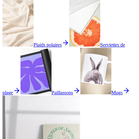
Plaids polaires
Serviettes de
plage
Paillassons
Mugs