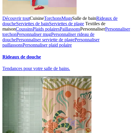
Découvrir tout
Cuisine
Torchons
Mugs
Salle de bain
Rideaux de
douche
Serviettes de bain
Serviettes de plage
Textiles de
maison
Coussins
Plaids polaires
Paillassons
Personnaliser
Personnaliser
torchon
Personnaliser mug
Personnaliser rideau de
douche
Personnaliser serviette de plage
Personnaliser
paillassons
Personnaliser plaid polaire
Rideaux de douche
Tendances pour votre salle de bains.