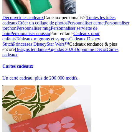
Découvrir les cadeaux
Cadeaux personnalisés
Toutes les idées
cadeaux
Créer un collage de photos
Personnaliser carnet
Personnaliser
torchon
Personnaliser mug
Personnaliser serviette de
bain
Personnaliser coussin
Pour enfants
Cadeaux pour
enfants
Tableaux mignons et sympas
Cadeaux Disney
Stitch
Princesses Disney
Star Wars™
Cadeaux tendance & plus
encore
Designs tendance
Agendas 2026
Dopamine Decor
Cartes
cadeaux
Cartes cadeaux
Un carte cadeau, plus de 200 000 motifs.