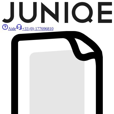
Aide
+33 (0) 177696810