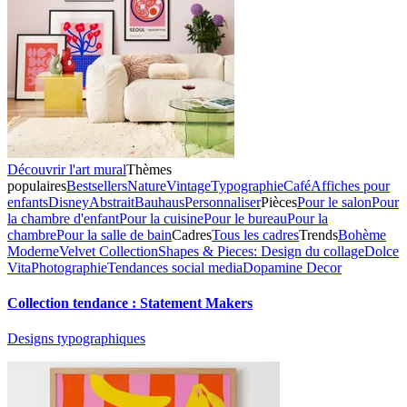
Découvrir l'art mural
Thèmes
populaires
Bestsellers
Nature
Vintage
Typographie
Café
Affiches pour
enfants
Disney
Abstrait
Bauhaus
Personnaliser
Pièces
Pour le salon
Pour
la chambre d'enfant
Pour la cuisine
Pour le bureau
Pour la
chambre
Pour la salle de bain
Cadres
Tous les cadres
Trends
Bohème
Moderne
Velvet Collection
Shapes & Pieces: Design du collage
Dolce
Vita
Photographie
Tendances social media
Dopamine Decor
Collection tendance : Statement Makers
Designs typographiques