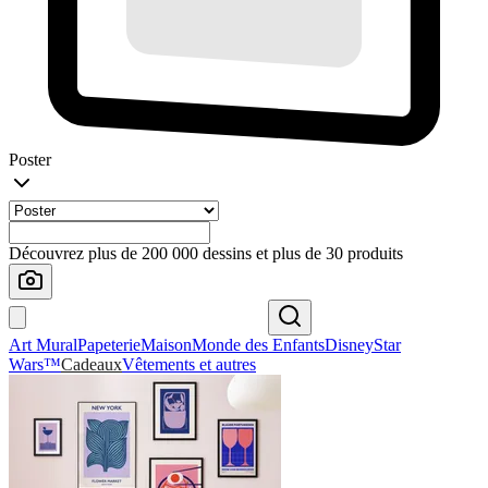
Poster
Découvrez plus de 200 000 dessins et plus de 30 produits
Art Mural
Papeterie
Maison
Monde des Enfants
Disney
Star
Wars™
Cadeaux
Vêtements et autres