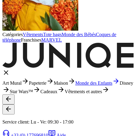
Catégories
Vêtements
Tote bags
Monde des Bébés
Coques de
téléphone
Franchises
MARVEL
Art Mural
Papeterie
Maison
Monde des Enfants
Disney
Star Wars™
Cadeaux
Vêtements et autres
Service client: Lu - Ve: 09:30 - 17:00
+33 (0) 177696810
Aide