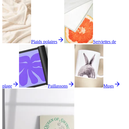
Plaids polaires
Serviettes de
plage
Paillassons
Mugs