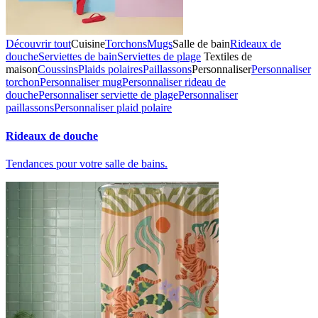
Découvrir tout
Cuisine
Torchons
Mugs
Salle de bain
Rideaux de
douche
Serviettes de bain
Serviettes de plage
Textiles de
maison
Coussins
Plaids polaires
Paillassons
Personnaliser
Personnaliser
torchon
Personnaliser mug
Personnaliser rideau de
douche
Personnaliser serviette de plage
Personnaliser
paillassons
Personnaliser plaid polaire
Rideaux de douche
Tendances pour votre salle de bains.