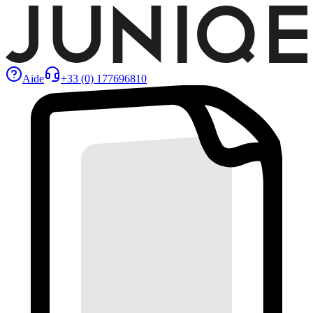
Aide
+33 (0) 177696810