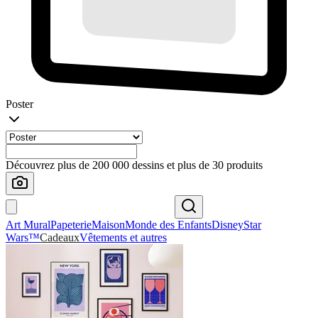
Poster
Découvrez plus de 200 000 dessins et plus de 30 produits
Art Mural
Papeterie
Maison
Monde des Enfants
Disney
Star
Wars™
Cadeaux
Vêtements et autres