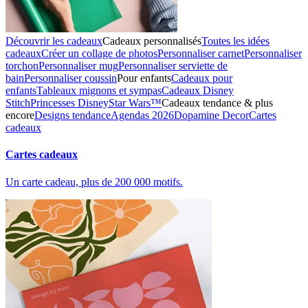
Découvrir les cadeaux
Cadeaux personnalisés
Toutes les idées
cadeaux
Créer un collage de photos
Personnaliser carnet
Personnaliser
torchon
Personnaliser mug
Personnaliser serviette de
bain
Personnaliser coussin
Pour enfants
Cadeaux pour
enfants
Tableaux mignons et sympas
Cadeaux Disney
Stitch
Princesses Disney
Star Wars™
Cadeaux tendance & plus
encore
Designs tendance
Agendas 2026
Dopamine Decor
Cartes
cadeaux
Cartes cadeaux
Un carte cadeau, plus de 200 000 motifs.