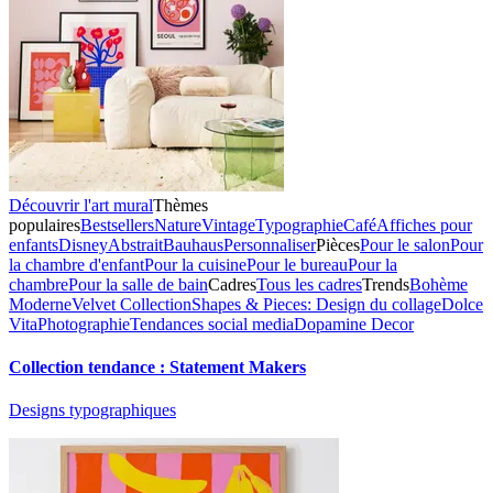
Découvrir l'art mural
Thèmes
populaires
Bestsellers
Nature
Vintage
Typographie
Café
Affiches pour
enfants
Disney
Abstrait
Bauhaus
Personnaliser
Pièces
Pour le salon
Pour
la chambre d'enfant
Pour la cuisine
Pour le bureau
Pour la
chambre
Pour la salle de bain
Cadres
Tous les cadres
Trends
Bohème
Moderne
Velvet Collection
Shapes & Pieces: Design du collage
Dolce
Vita
Photographie
Tendances social media
Dopamine Decor
Collection tendance : Statement Makers
Designs typographiques