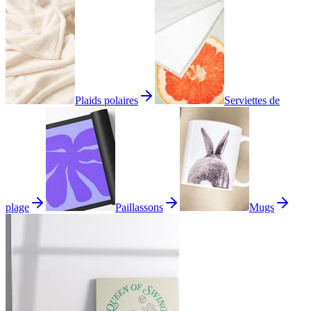
Plaids polaires
Serviettes de
plage
Paillassons
Mugs