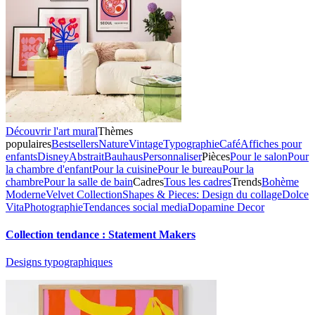
Découvrir l'art mural
Thèmes
populaires
Bestsellers
Nature
Vintage
Typographie
Café
Affiches pour
enfants
Disney
Abstrait
Bauhaus
Personnaliser
Pièces
Pour le salon
Pour
la chambre d'enfant
Pour la cuisine
Pour le bureau
Pour la
chambre
Pour la salle de bain
Cadres
Tous les cadres
Trends
Bohème
Moderne
Velvet Collection
Shapes & Pieces: Design du collage
Dolce
Vita
Photographie
Tendances social media
Dopamine Decor
Collection tendance : Statement Makers
Designs typographiques