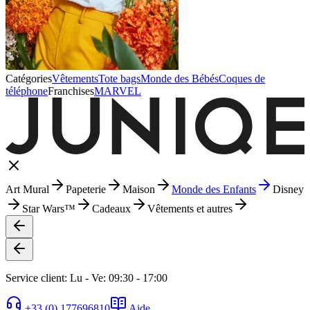
Catégories
Vêtements
Tote bags
Monde des Bébés
Coques de
téléphone
Franchises
MARVEL
Art Mural
Papeterie
Maison
Monde des Enfants
Disney
Star Wars™
Cadeaux
Vêtements et autres
Service client: Lu - Ve: 09:30 - 17:00
+33 (0) 177696810
Aide