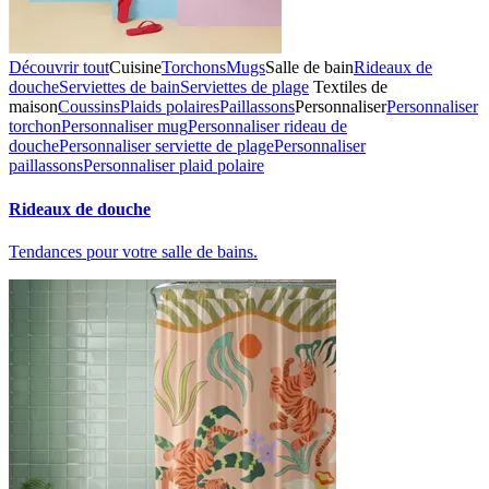
Découvrir tout
Cuisine
Torchons
Mugs
Salle de bain
Rideaux de
douche
Serviettes de bain
Serviettes de plage
Textiles de
maison
Coussins
Plaids polaires
Paillassons
Personnaliser
Personnaliser
torchon
Personnaliser mug
Personnaliser rideau de
douche
Personnaliser serviette de plage
Personnaliser
paillassons
Personnaliser plaid polaire
Rideaux de douche
Tendances pour votre salle de bains.