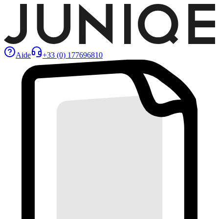
Aide
+33 (0) 177696810