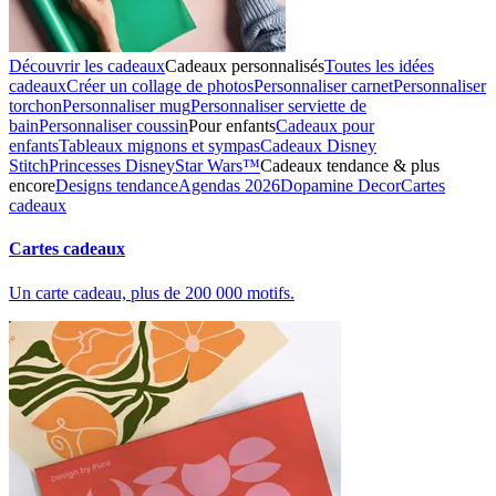
Découvrir les cadeaux
Cadeaux personnalisés
Toutes les idées
cadeaux
Créer un collage de photos
Personnaliser carnet
Personnaliser
torchon
Personnaliser mug
Personnaliser serviette de
bain
Personnaliser coussin
Pour enfants
Cadeaux pour
enfants
Tableaux mignons et sympas
Cadeaux Disney
Stitch
Princesses Disney
Star Wars™
Cadeaux tendance & plus
encore
Designs tendance
Agendas 2026
Dopamine Decor
Cartes
cadeaux
Cartes cadeaux
Un carte cadeau, plus de 200 000 motifs.