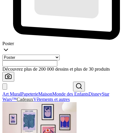
Poster
Découvrez plus de 200 000 dessins et plus de 30 produits
Art Mural
Papeterie
Maison
Monde des Enfants
Disney
Star
Wars™
Cadeaux
Vêtements et autres