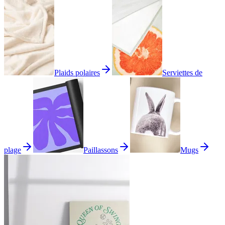
Plaids polaires
Serviettes de
plage
Paillassons
Mugs