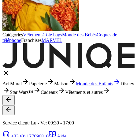
Catégories
Vêtements
Tote bags
Monde des Bébés
Coques de
téléphone
Franchises
MARVEL
Art Mural
Papeterie
Maison
Monde des Enfants
Disney
Star Wars™
Cadeaux
Vêtements et autres
Service client: Lu - Ve: 09:30 - 17:00
+33 (0) 177696810
Aide