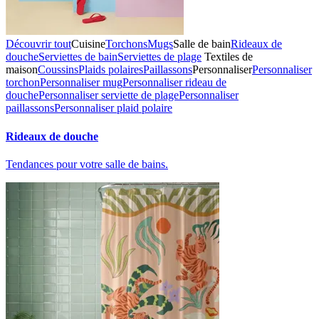
Découvrir tout
Cuisine
Torchons
Mugs
Salle de bain
Rideaux de
douche
Serviettes de bain
Serviettes de plage
Textiles de
maison
Coussins
Plaids polaires
Paillassons
Personnaliser
Personnaliser
torchon
Personnaliser mug
Personnaliser rideau de
douche
Personnaliser serviette de plage
Personnaliser
paillassons
Personnaliser plaid polaire
Rideaux de douche
Tendances pour votre salle de bains.