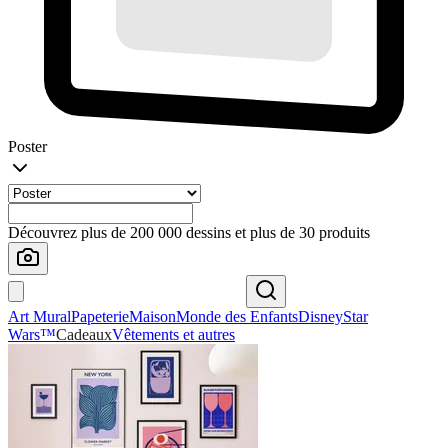
Poster
Découvrez plus de 200 000 dessins et plus de 30 produits
Art Mural
Papeterie
Maison
Monde des Enfants
Disney
Star
Wars™
Cadeaux
Vêtements et autres