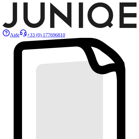
Aide
+33 (0) 177696810