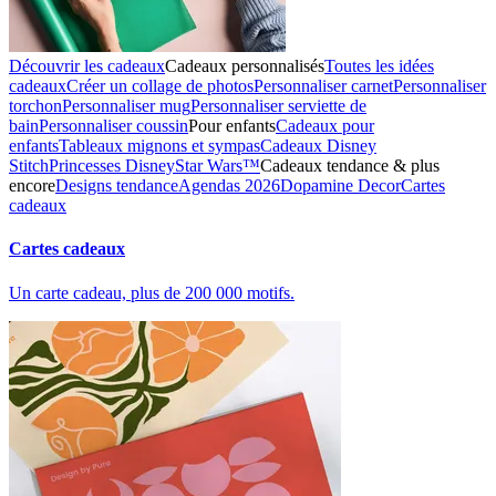
Découvrir les cadeaux
Cadeaux personnalisés
Toutes les idées
cadeaux
Créer un collage de photos
Personnaliser carnet
Personnaliser
torchon
Personnaliser mug
Personnaliser serviette de
bain
Personnaliser coussin
Pour enfants
Cadeaux pour
enfants
Tableaux mignons et sympas
Cadeaux Disney
Stitch
Princesses Disney
Star Wars™
Cadeaux tendance & plus
encore
Designs tendance
Agendas 2026
Dopamine Decor
Cartes
cadeaux
Cartes cadeaux
Un carte cadeau, plus de 200 000 motifs.