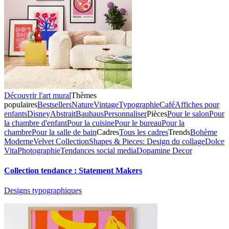
Découvrir l'art mural
Thèmes
populaires
Bestsellers
Nature
Vintage
Typographie
Café
Affiches pour
enfants
Disney
Abstrait
Bauhaus
Personnaliser
Pièces
Pour le salon
Pour
la chambre d'enfant
Pour la cuisine
Pour le bureau
Pour la
chambre
Pour la salle de bain
Cadres
Tous les cadres
Trends
Bohème
Moderne
Velvet Collection
Shapes & Pieces: Design du collage
Dolce
Vita
Photographie
Tendances social media
Dopamine Decor
Collection tendance : Statement Makers
Designs typographiques