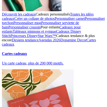
Découvrir les cadeaux
Cadeaux personnalisés
Toutes les idées
cadeaux
Créer un collage de photos
Personnaliser carnet
Personnaliser
torchon
Personnaliser mug
Personnaliser serviette de
bain
Personnaliser coussin
Pour enfants
Cadeaux pour
enfants
Tableaux mignons et sympas
Cadeaux Disney
Stitch
Princesses Disney
Star Wars™
Cadeaux tendance & plus
encore
Designs tendance
Agendas 2026
Dopamine Decor
Cartes
cadeaux
Cartes cadeaux
Un carte cadeau, plus de 200 000 motifs.