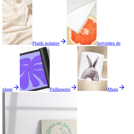
Plaids polaires
Serviettes de
plage
Paillassons
Mugs