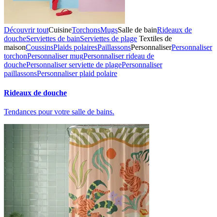
Découvrir tout
Cuisine
Torchons
Mugs
Salle de bain
Rideaux de
douche
Serviettes de bain
Serviettes de plage
Textiles de
maison
Coussins
Plaids polaires
Paillassons
Personnaliser
Personnaliser
torchon
Personnaliser mug
Personnaliser rideau de
douche
Personnaliser serviette de plage
Personnaliser
paillassons
Personnaliser plaid polaire
Rideaux de douche
Tendances pour votre salle de bains.