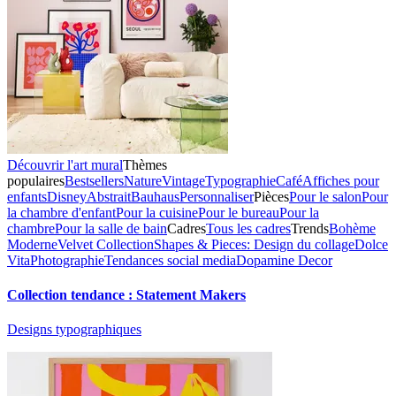
Découvrir l'art mural
Thèmes
populaires
Bestsellers
Nature
Vintage
Typographie
Café
Affiches pour
enfants
Disney
Abstrait
Bauhaus
Personnaliser
Pièces
Pour le salon
Pour
la chambre d'enfant
Pour la cuisine
Pour le bureau
Pour la
chambre
Pour la salle de bain
Cadres
Tous les cadres
Trends
Bohème
Moderne
Velvet Collection
Shapes & Pieces: Design du collage
Dolce
Vita
Photographie
Tendances social media
Dopamine Decor
Collection tendance : Statement Makers
Designs typographiques