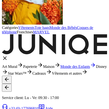
Catégories
Vêtements
Tote bags
Monde des Bébés
Coques de
téléphone
Franchises
MARVEL
Art Mural
Papeterie
Maison
Monde des Enfants
Disney
Star Wars™
Cadeaux
Vêtements et autres
Service client: Lu - Ve: 09:30 - 17:00
+33 (0) 177696810
Aide