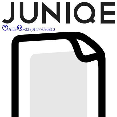
Aide
+33 (0) 177696810