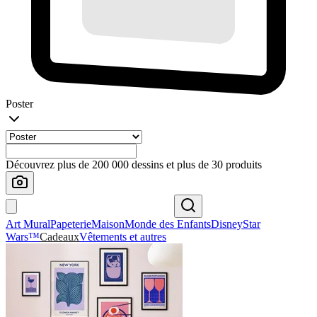
Poster
Découvrez plus de 200 000 dessins et plus de 30 produits
Art Mural
Papeterie
Maison
Monde des Enfants
Disney
Star
Wars™
Cadeaux
Vêtements et autres