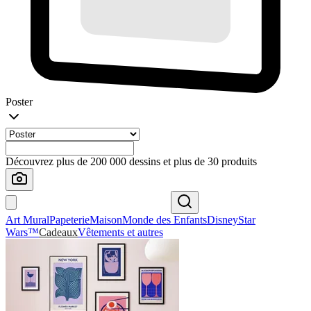
Poster
Découvrez plus de 200 000 dessins et plus de 30 produits
Art Mural
Papeterie
Maison
Monde des Enfants
Disney
Star
Wars™
Cadeaux
Vêtements et autres