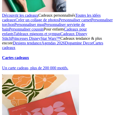
Découvrir les cadeaux
Cadeaux personnalisés
Toutes les idées
cadeaux
Créer un collage de photos
Personnaliser carnet
Personnaliser
torchon
Personnaliser mug
Personnaliser serviette de
bain
Personnaliser coussin
Pour enfants
Cadeaux pour
enfants
Tableaux mignons et sympas
Cadeaux Disney
Stitch
Princesses Disney
Star Wars™
Cadeaux tendance & plus
encore
Designs tendance
Agendas 2026
Dopamine Decor
Cartes
cadeaux
Cartes cadeaux
Un carte cadeau, plus de 200 000 motifs.