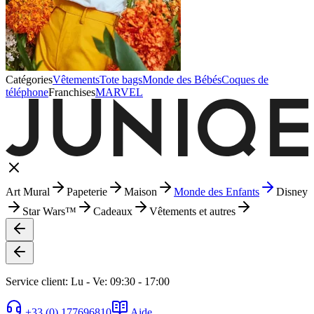
Catégories
Vêtements
Tote bags
Monde des Bébés
Coques de
téléphone
Franchises
MARVEL
Art Mural
Papeterie
Maison
Monde des Enfants
Disney
Star Wars™
Cadeaux
Vêtements et autres
Service client: Lu - Ve: 09:30 - 17:00
+33 (0) 177696810
Aide