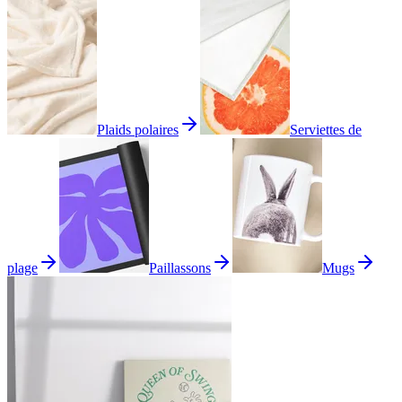
Plaids polaires
Serviettes de
plage
Paillassons
Mugs