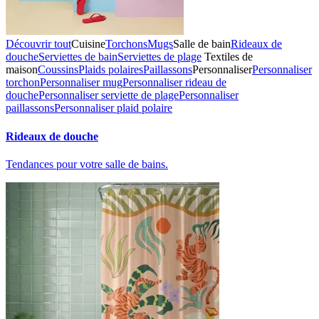
Découvrir tout
Cuisine
Torchons
Mugs
Salle de bain
Rideaux de
douche
Serviettes de bain
Serviettes de plage
Textiles de
maison
Coussins
Plaids polaires
Paillassons
Personnaliser
Personnaliser
torchon
Personnaliser mug
Personnaliser rideau de
douche
Personnaliser serviette de plage
Personnaliser
paillassons
Personnaliser plaid polaire
Rideaux de douche
Tendances pour votre salle de bains.