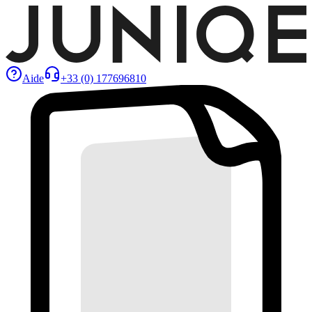
Aide
+33 (0) 177696810