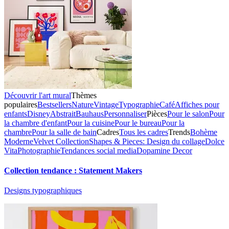
Découvrir l'art mural
Thèmes
populaires
Bestsellers
Nature
Vintage
Typographie
Café
Affiches pour
enfants
Disney
Abstrait
Bauhaus
Personnaliser
Pièces
Pour le salon
Pour
la chambre d'enfant
Pour la cuisine
Pour le bureau
Pour la
chambre
Pour la salle de bain
Cadres
Tous les cadres
Trends
Bohème
Moderne
Velvet Collection
Shapes & Pieces: Design du collage
Dolce
Vita
Photographie
Tendances social media
Dopamine Decor
Collection tendance : Statement Makers
Designs typographiques