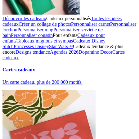
Découvrir les cadeaux
Cadeaux personnalisés
Toutes les idées
cadeaux
Créer un collage de photos
Personnaliser carnet
Personnaliser
torchon
Personnaliser mug
Personnaliser serviette de
bain
Personnaliser coussin
Pour enfants
Cadeaux pour
enfants
Tableaux mignons et sympas
Cadeaux Disney
Stitch
Princesses Disney
Star Wars™
Cadeaux tendance & plus
encore
Designs tendance
Agendas 2026
Dopamine Decor
Cartes
cadeaux
Cartes cadeaux
Un carte cadeau, plus de 200 000 motifs.