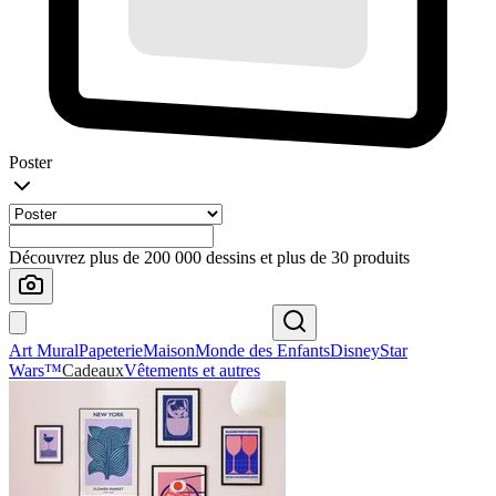
Poster
Découvrez plus de 200 000 dessins et plus de 30 produits
Art Mural
Papeterie
Maison
Monde des Enfants
Disney
Star
Wars™
Cadeaux
Vêtements et autres