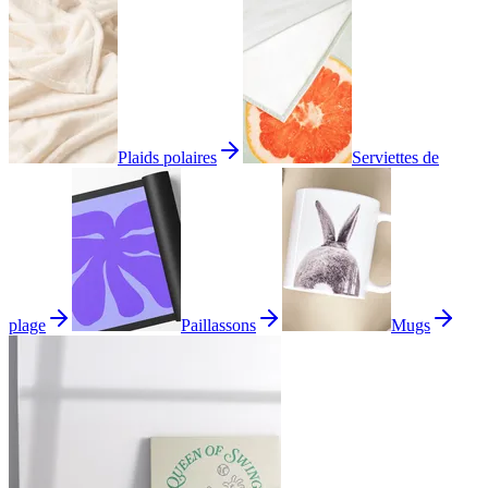
Plaids polaires
Serviettes de
plage
Paillassons
Mugs