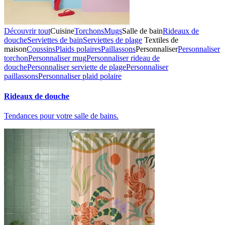
Découvrir tout
Cuisine
Torchons
Mugs
Salle de bain
Rideaux de
douche
Serviettes de bain
Serviettes de plage
Textiles de
maison
Coussins
Plaids polaires
Paillassons
Personnaliser
Personnaliser
torchon
Personnaliser mug
Personnaliser rideau de
douche
Personnaliser serviette de plage
Personnaliser
paillassons
Personnaliser plaid polaire
Rideaux de douche
Tendances pour votre salle de bains.