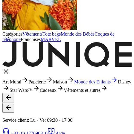
Catégories
Vêtements
Tote bags
Monde des Bébés
Coques de
téléphone
Franchises
MARVEL
Art Mural
Papeterie
Maison
Monde des Enfants
Disney
Star Wars™
Cadeaux
Vêtements et autres
Service client: Lu - Ve: 09:30 - 17:00
+33 (0) 177696810
Aide