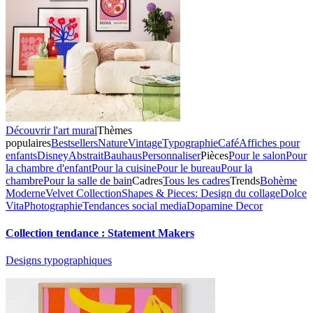
Découvrir l'art mural
Thèmes
populaires
Bestsellers
Nature
Vintage
Typographie
Café
Affiches pour
enfants
Disney
Abstrait
Bauhaus
Personnaliser
Pièces
Pour le salon
Pour
la chambre d'enfant
Pour la cuisine
Pour le bureau
Pour la
chambre
Pour la salle de bain
Cadres
Tous les cadres
Trends
Bohème
Moderne
Velvet Collection
Shapes & Pieces: Design du collage
Dolce
Vita
Photographie
Tendances social media
Dopamine Decor
Collection tendance : Statement Makers
Designs typographiques