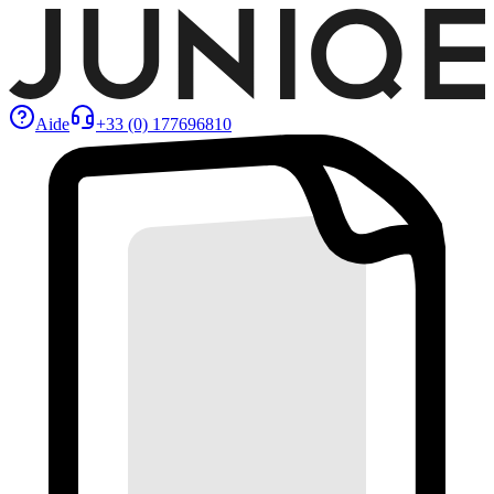
Aide
+33 (0) 177696810