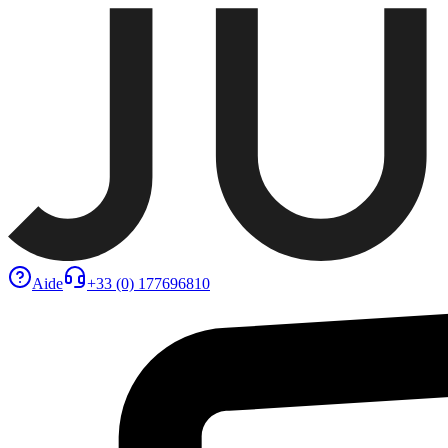
Aide
+33 (0) 177696810