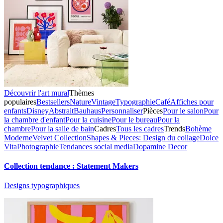
Découvrir l'art mural
Thèmes
populaires
Bestsellers
Nature
Vintage
Typographie
Café
Affiches pour
enfants
Disney
Abstrait
Bauhaus
Personnaliser
Pièces
Pour le salon
Pour
la chambre d'enfant
Pour la cuisine
Pour le bureau
Pour la
chambre
Pour la salle de bain
Cadres
Tous les cadres
Trends
Bohème
Moderne
Velvet Collection
Shapes & Pieces: Design du collage
Dolce
Vita
Photographie
Tendances social media
Dopamine Decor
Collection tendance : Statement Makers
Designs typographiques