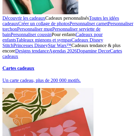
Découvrir les cadeaux
Cadeaux personnalisés
Toutes les idées
cadeaux
Créer un collage de photos
Personnaliser carnet
Personnaliser
torchon
Personnaliser mug
Personnaliser serviette de
bain
Personnaliser coussin
Pour enfants
Cadeaux pour
enfants
Tableaux mignons et sympas
Cadeaux Disney
Stitch
Princesses Disney
Star Wars™
Cadeaux tendance & plus
encore
Designs tendance
Agendas 2026
Dopamine Decor
Cartes
cadeaux
Cartes cadeaux
Un carte cadeau, plus de 200 000 motifs.