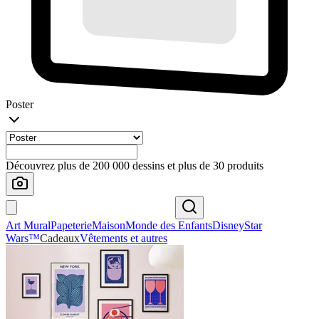
Poster
Découvrez plus de 200 000 dessins et plus de 30 produits
Art Mural
Papeterie
Maison
Monde des Enfants
Disney
Star
Wars™
Cadeaux
Vêtements et autres