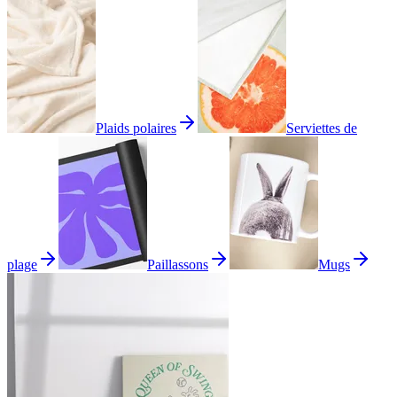
Plaids polaires
Serviettes de
plage
Paillassons
Mugs