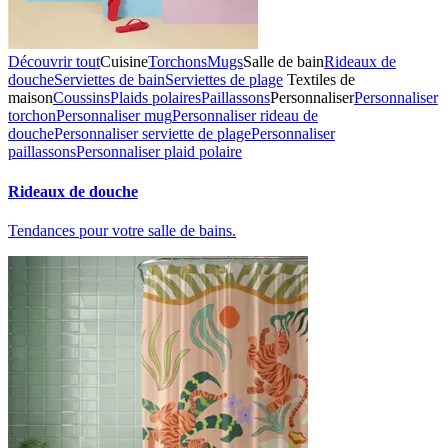
Découvrir tout
Cuisine
Torchons
Mugs
Salle de bain
Rideaux de
douche
Serviettes de bain
Serviettes de plage
Textiles de
maison
Coussins
Plaids polaires
Paillassons
Personnaliser
Personnaliser
torchon
Personnaliser mug
Personnaliser rideau de
douche
Personnaliser serviette de plage
Personnaliser
paillassons
Personnaliser plaid polaire
Rideaux de douche
Tendances pour votre salle de bains.