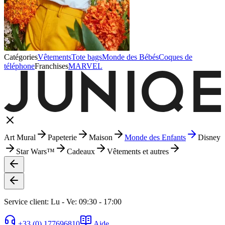
Catégories
Vêtements
Tote bags
Monde des Bébés
Coques de
téléphone
Franchises
MARVEL
Art Mural
Papeterie
Maison
Monde des Enfants
Disney
Star Wars™
Cadeaux
Vêtements et autres
Service client: Lu - Ve: 09:30 - 17:00
+33 (0) 177696810
Aide