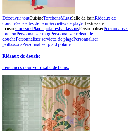
Découvrir tout
Cuisine
Torchons
Mugs
Salle de bain
Rideaux de
douche
Serviettes de bain
Serviettes de plage
Textiles de
maison
Coussins
Plaids polaires
Paillassons
Personnaliser
Personnaliser
torchon
Personnaliser mug
Personnaliser rideau de
douche
Personnaliser serviette de plage
Personnaliser
paillassons
Personnaliser plaid polaire
Rideaux de douche
Tendances pour votre salle de bains.