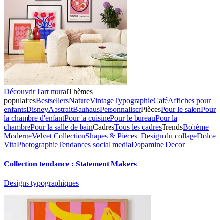
Découvrir l'art mural
Thèmes
populaires
Bestsellers
Nature
Vintage
Typographie
Café
Affiches pour
enfants
Disney
Abstrait
Bauhaus
Personnaliser
Pièces
Pour le salon
Pour
la chambre d'enfant
Pour la cuisine
Pour le bureau
Pour la
chambre
Pour la salle de bain
Cadres
Tous les cadres
Trends
Bohème
Moderne
Velvet Collection
Shapes & Pieces: Design du collage
Dolce
Vita
Photographie
Tendances social media
Dopamine Decor
Collection tendance : Statement Makers
Designs typographiques