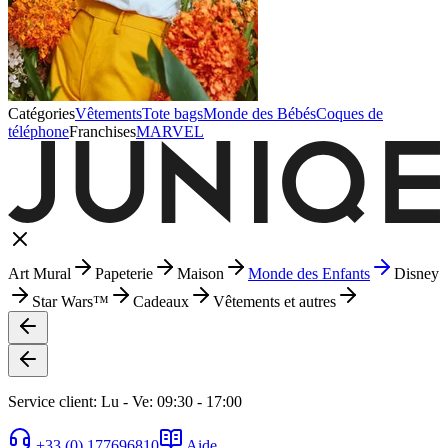
Catégories
Vêtements
Tote bags
Monde des Bébés
Coques de
téléphone
Franchises
MARVEL
Art Mural
Papeterie
Maison
Monde des Enfants
Disney
Star Wars™
Cadeaux
Vêtements et autres
Service client: Lu - Ve: 09:30 - 17:00
+33 (0) 177696810
Aide