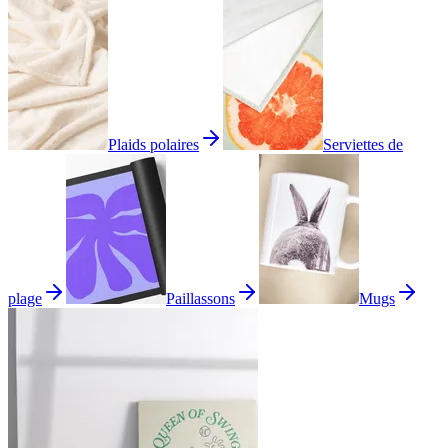
Plaids polaires
Serviettes de
plage
Paillassons
Mugs