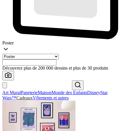
Poster
Découvrez plus de 200 000 dessins et plus de 30 produits
Art Mural
Papeterie
Maison
Monde des Enfants
Disney
Star
Wars™
Cadeaux
Vêtements et autres