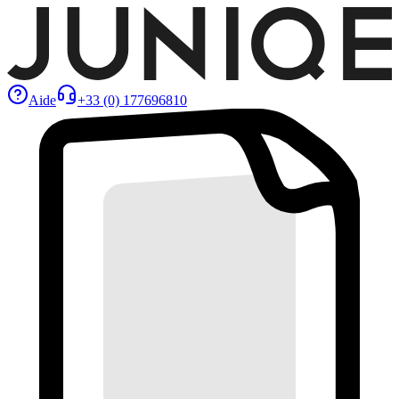
Aide
+33 (0) 177696810