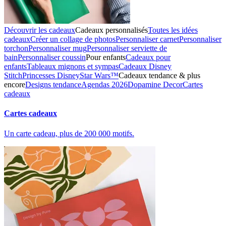
Découvrir les cadeaux
Cadeaux personnalisés
Toutes les idées
cadeaux
Créer un collage de photos
Personnaliser carnet
Personnaliser
torchon
Personnaliser mug
Personnaliser serviette de
bain
Personnaliser coussin
Pour enfants
Cadeaux pour
enfants
Tableaux mignons et sympas
Cadeaux Disney
Stitch
Princesses Disney
Star Wars™
Cadeaux tendance & plus
encore
Designs tendance
Agendas 2026
Dopamine Decor
Cartes
cadeaux
Cartes cadeaux
Un carte cadeau, plus de 200 000 motifs.