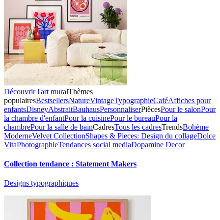
Découvrir l'art mural
Thèmes
populaires
Bestsellers
Nature
Vintage
Typographie
Café
Affiches pour
enfants
Disney
Abstrait
Bauhaus
Personnaliser
Pièces
Pour le salon
Pour
la chambre d'enfant
Pour la cuisine
Pour le bureau
Pour la
chambre
Pour la salle de bain
Cadres
Tous les cadres
Trends
Bohème
Moderne
Velvet Collection
Shapes & Pieces: Design du collage
Dolce
Vita
Photographie
Tendances social media
Dopamine Decor
Collection tendance : Statement Makers
Designs typographiques