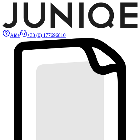
Aide
+33 (0) 177696810