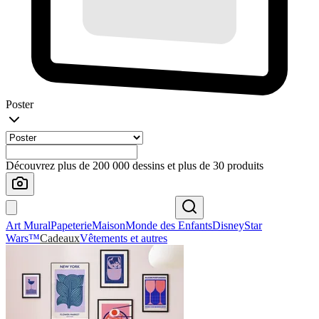
Poster
Découvrez plus de 200 000 dessins et plus de 30 produits
Art Mural
Papeterie
Maison
Monde des Enfants
Disney
Star
Wars™
Cadeaux
Vêtements et autres