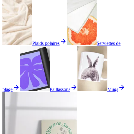
Plaids polaires
Serviettes de
plage
Paillassons
Mugs