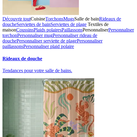
Découvrir tout
Cuisine
Torchons
Mugs
Salle de bain
Rideaux de
douche
Serviettes de bain
Serviettes de plage
Textiles de
maison
Coussins
Plaids polaires
Paillassons
Personnaliser
Personnaliser
torchon
Personnaliser mug
Personnaliser rideau de
douche
Personnaliser serviette de plage
Personnaliser
paillassons
Personnaliser plaid polaire
Rideaux de douche
Tendances pour votre salle de bains.