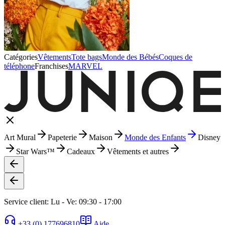
Catégories
Vêtements
Tote bags
Monde des Bébés
Coques de
téléphone
Franchises
MARVEL
Art Mural
Papeterie
Maison
Monde des Enfants
Disney
Star Wars™
Cadeaux
Vêtements et autres
Service client: Lu - Ve: 09:30 - 17:00
+33 (0) 177696810
Aide