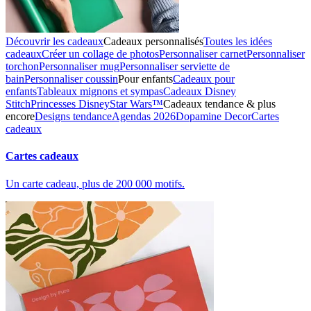
Découvrir les cadeaux
Cadeaux personnalisés
Toutes les idées
cadeaux
Créer un collage de photos
Personnaliser carnet
Personnaliser
torchon
Personnaliser mug
Personnaliser serviette de
bain
Personnaliser coussin
Pour enfants
Cadeaux pour
enfants
Tableaux mignons et sympas
Cadeaux Disney
Stitch
Princesses Disney
Star Wars™
Cadeaux tendance & plus
encore
Designs tendance
Agendas 2026
Dopamine Decor
Cartes
cadeaux
Cartes cadeaux
Un carte cadeau, plus de 200 000 motifs.