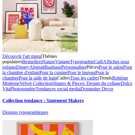
Découvrir l'art mural
Thèmes
populaires
Bestsellers
Nature
Vintage
Typographie
Café
Affiches pour
enfants
Disney
Abstrait
Bauhaus
Personnaliser
Pièces
Pour le salon
Pour
la chambre d'enfant
Pour la cuisine
Pour le bureau
Pour la
chambre
Pour la salle de bain
Cadres
Tous les cadres
Trends
Bohème
Moderne
Velvet Collection
Shapes & Pieces: Design du collage
Dolce
Vita
Photographie
Tendances social media
Dopamine Decor
Collection tendance : Statement Makers
Designs typographiques