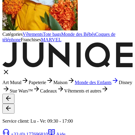
Catégories
Vêtements
Tote bags
Monde des Bébés
Coques de
téléphone
Franchises
MARVEL
Art Mural
Papeterie
Maison
Monde des Enfants
Disney
Star Wars™
Cadeaux
Vêtements et autres
Service client: Lu - Ve: 09:30 - 17:00
+33 (0) 177696810
Aide