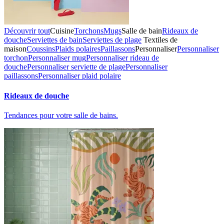
Découvrir tout
Cuisine
Torchons
Mugs
Salle de bain
Rideaux de
douche
Serviettes de bain
Serviettes de plage
Textiles de
maison
Coussins
Plaids polaires
Paillassons
Personnaliser
Personnaliser
torchon
Personnaliser mug
Personnaliser rideau de
douche
Personnaliser serviette de plage
Personnaliser
paillassons
Personnaliser plaid polaire
Rideaux de douche
Tendances pour votre salle de bains.