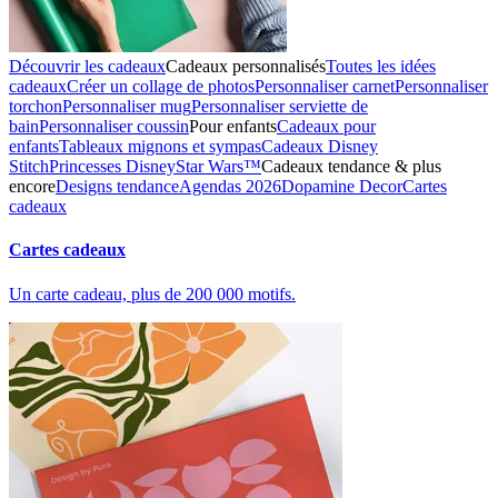
Découvrir les cadeaux
Cadeaux personnalisés
Toutes les idées
cadeaux
Créer un collage de photos
Personnaliser carnet
Personnaliser
torchon
Personnaliser mug
Personnaliser serviette de
bain
Personnaliser coussin
Pour enfants
Cadeaux pour
enfants
Tableaux mignons et sympas
Cadeaux Disney
Stitch
Princesses Disney
Star Wars™
Cadeaux tendance & plus
encore
Designs tendance
Agendas 2026
Dopamine Decor
Cartes
cadeaux
Cartes cadeaux
Un carte cadeau, plus de 200 000 motifs.