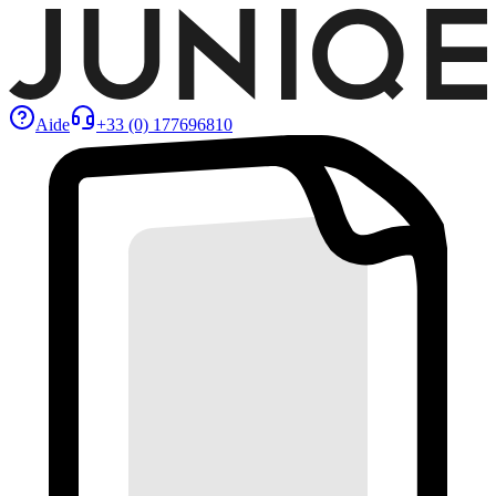
Aide
+33 (0) 177696810