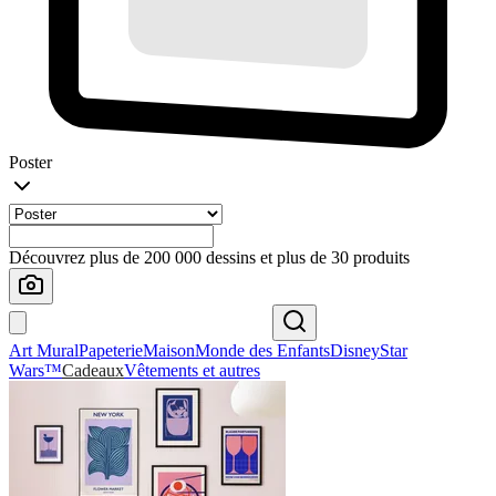
Poster
Découvrez plus de 200 000 dessins et plus de 30 produits
Art Mural
Papeterie
Maison
Monde des Enfants
Disney
Star
Wars™
Cadeaux
Vêtements et autres