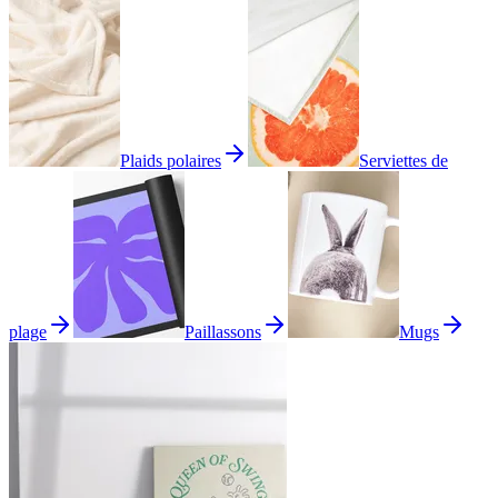
Plaids polaires
Serviettes de
plage
Paillassons
Mugs