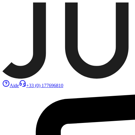
Aide
+33 (0) 177696810