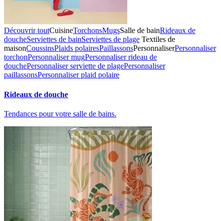
Découvrir tout
Cuisine
Torchons
Mugs
Salle de bain
Rideaux de
douche
Serviettes de bain
Serviettes de plage
Textiles de
maison
Coussins
Plaids polaires
Paillassons
Personnaliser
Personnaliser
torchon
Personnaliser mug
Personnaliser rideau de
douche
Personnaliser serviette de plage
Personnaliser
paillassons
Personnaliser plaid polaire
Rideaux de douche
Tendances pour votre salle de bains.