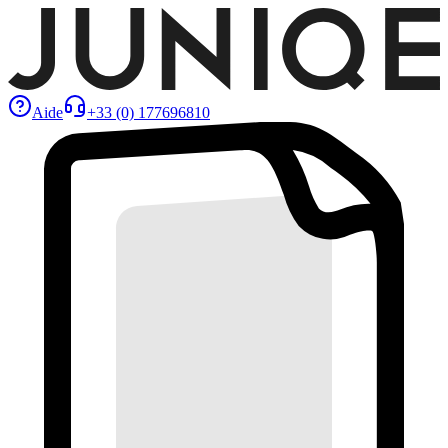
Aide
+33 (0) 177696810