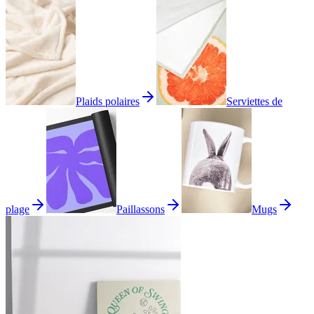
Plaids polaires
Serviettes de
plage
Paillassons
Mugs