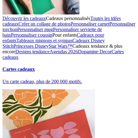
Découvrir les cadeaux
Cadeaux personnalisés
Toutes les idées
cadeaux
Créer un collage de photos
Personnaliser carnet
Personnaliser
torchon
Personnaliser mug
Personnaliser serviette de
bain
Personnaliser coussin
Pour enfants
Cadeaux pour
enfants
Tableaux mignons et sympas
Cadeaux Disney
Stitch
Princesses Disney
Star Wars™
Cadeaux tendance & plus
encore
Designs tendance
Agendas 2026
Dopamine Decor
Cartes
cadeaux
Cartes cadeaux
Un carte cadeau, plus de 200 000 motifs.