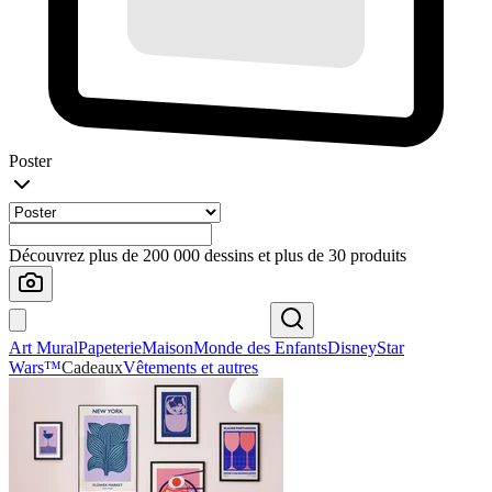
Poster
Découvrez plus de 200 000 dessins et plus de 30 produits
Art Mural
Papeterie
Maison
Monde des Enfants
Disney
Star
Wars™
Cadeaux
Vêtements et autres