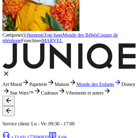
Catégories
Vêtements
Tote bags
Monde des Bébés
Coques de
téléphone
Franchises
MARVEL
Art Mural
Papeterie
Maison
Monde des Enfants
Disney
Star Wars™
Cadeaux
Vêtements et autres
Service client: Lu - Ve: 09:30 - 17:00
+33 (0) 177696810
Aide