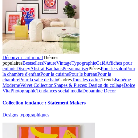
Découvrir l'art mural
Thèmes
populaires
Bestsellers
Nature
Vintage
Typographie
Café
Affiches pour
enfants
Disney
Abstrait
Bauhaus
Personnaliser
Pièces
Pour le salon
Pour
la chambre d'enfant
Pour la cuisine
Pour le bureau
Pour la
chambre
Pour la salle de bain
Cadres
Tous les cadres
Trends
Bohème
Moderne
Velvet Collection
Shapes & Pieces: Design du collage
Dolce
Vita
Photographie
Tendances social media
Dopamine Decor
Collection tendance : Statement Makers
Designs typographiques