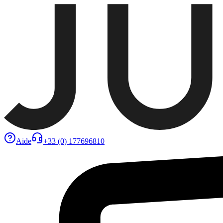
Aide
+33 (0) 177696810