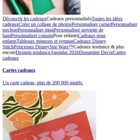
Découvrir les cadeaux
Cadeaux personnalisés
Toutes les idées
cadeaux
Créer un collage de photos
Personnaliser carnet
Personnaliser
torchon
Personnaliser mug
Personnaliser serviette de
bain
Personnaliser coussin
Pour enfants
Cadeaux pour
enfants
Tableaux mignons et sympas
Cadeaux Disney
Stitch
Princesses Disney
Star Wars™
Cadeaux tendance & plus
encore
Designs tendance
Agendas 2026
Dopamine Decor
Cartes
cadeaux
Cartes cadeaux
Un carte cadeau, plus de 200 000 motifs.