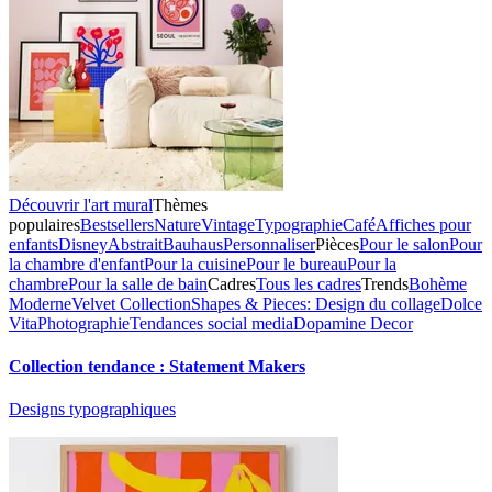
Découvrir l'art mural
Thèmes
populaires
Bestsellers
Nature
Vintage
Typographie
Café
Affiches pour
enfants
Disney
Abstrait
Bauhaus
Personnaliser
Pièces
Pour le salon
Pour
la chambre d'enfant
Pour la cuisine
Pour le bureau
Pour la
chambre
Pour la salle de bain
Cadres
Tous les cadres
Trends
Bohème
Moderne
Velvet Collection
Shapes & Pieces: Design du collage
Dolce
Vita
Photographie
Tendances social media
Dopamine Decor
Collection tendance : Statement Makers
Designs typographiques