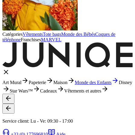
Catégories
Vêtements
Tote bags
Monde des Bébés
Coques de
téléphone
Franchises
MARVEL
Art Mural
Papeterie
Maison
Monde des Enfants
Disney
Star Wars™
Cadeaux
Vêtements et autres
Service client: Lu - Ve: 09:30 - 17:00
+33 (0) 177696810
Aide