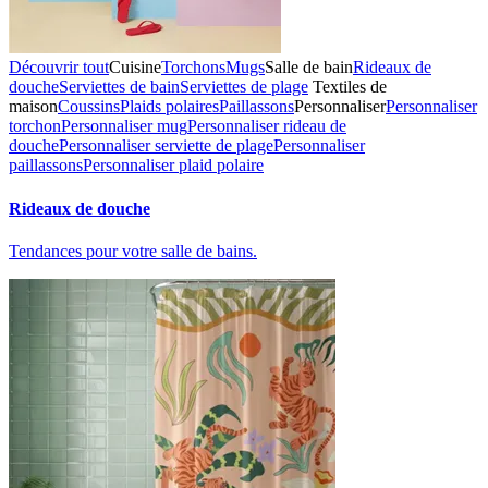
Découvrir tout
Cuisine
Torchons
Mugs
Salle de bain
Rideaux de
douche
Serviettes de bain
Serviettes de plage
Textiles de
maison
Coussins
Plaids polaires
Paillassons
Personnaliser
Personnaliser
torchon
Personnaliser mug
Personnaliser rideau de
douche
Personnaliser serviette de plage
Personnaliser
paillassons
Personnaliser plaid polaire
Rideaux de douche
Tendances pour votre salle de bains.