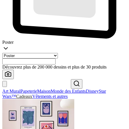
Poster
Découvrez plus de 200 000 dessins et plus de 30 produits
Art Mural
Papeterie
Maison
Monde des Enfants
Disney
Star
Wars™
Cadeaux
Vêtements et autres