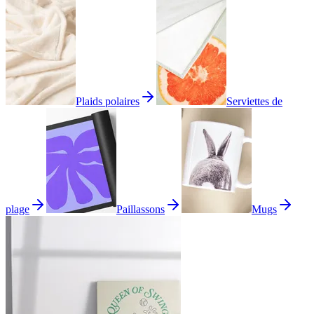
Plaids polaires
Serviettes de
plage
Paillassons
Mugs