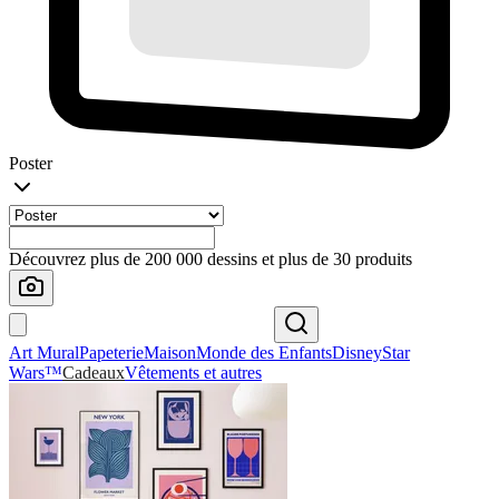
Poster
Découvrez plus de 200 000 dessins et plus de 30 produits
Art Mural
Papeterie
Maison
Monde des Enfants
Disney
Star
Wars™
Cadeaux
Vêtements et autres