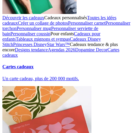
Découvrir les cadeaux
Cadeaux personnalisés
Toutes les idées
cadeaux
Créer un collage de photos
Personnaliser carnet
Personnaliser
torchon
Personnaliser mug
Personnaliser serviette de
bain
Personnaliser coussin
Pour enfants
Cadeaux pour
enfants
Tableaux mignons et sympas
Cadeaux Disney
Stitch
Princesses Disney
Star Wars™
Cadeaux tendance & plus
encore
Designs tendance
Agendas 2026
Dopamine Decor
Cartes
cadeaux
Cartes cadeaux
Un carte cadeau, plus de 200 000 motifs.