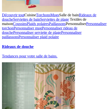
Découvrir tout
Cuisine
Torchons
Mugs
Salle de bain
Rideaux de
douche
Serviettes de bain
Serviettes de plage
Textiles de
maison
Coussins
Plaids polaires
Paillassons
Personnaliser
Personnaliser
torchon
Personnaliser mug
Personnaliser rideau de
douche
Personnaliser serviette de plage
Personnaliser
paillassons
Personnaliser plaid polaire
Rideaux de douche
Tendances pour votre salle de bains.