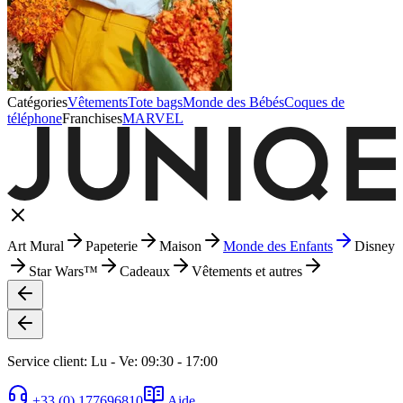
Catégories
Vêtements
Tote bags
Monde des Bébés
Coques de
téléphone
Franchises
MARVEL
Art Mural
Papeterie
Maison
Monde des Enfants
Disney
Star Wars™
Cadeaux
Vêtements et autres
Service client: Lu - Ve: 09:30 - 17:00
+33 (0) 177696810
Aide