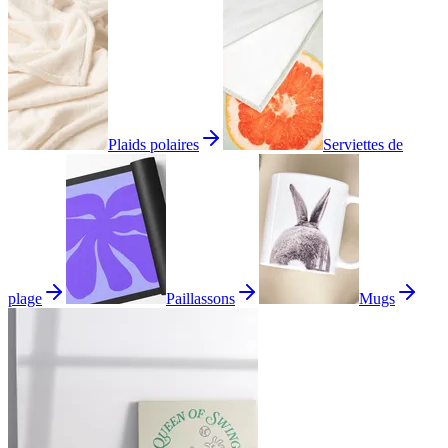
Plaids polaires
Serviettes de
plage
Paillassons
Mugs