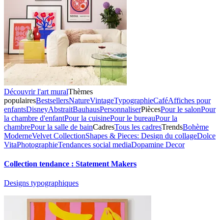
Découvrir l'art mural
Thèmes
populaires
Bestsellers
Nature
Vintage
Typographie
Café
Affiches pour
enfants
Disney
Abstrait
Bauhaus
Personnaliser
Pièces
Pour le salon
Pour
la chambre d'enfant
Pour la cuisine
Pour le bureau
Pour la
chambre
Pour la salle de bain
Cadres
Tous les cadres
Trends
Bohème
Moderne
Velvet Collection
Shapes & Pieces: Design du collage
Dolce
Vita
Photographie
Tendances social media
Dopamine Decor
Collection tendance : Statement Makers
Designs typographiques