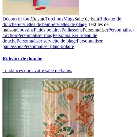
Découvrir tout
Cuisine
Torchons
Mugs
Salle de bain
Rideaux de
douche
Serviettes de bain
Serviettes de plage
Textiles de
maison
Coussins
Plaids polaires
Paillassons
Personnaliser
Personnaliser
torchon
Personnaliser mug
Personnaliser rideau de
douche
Personnaliser serviette de plage
Personnaliser
paillassons
Personnaliser plaid polaire
Rideaux de douche
Tendances pour votre salle de bains.