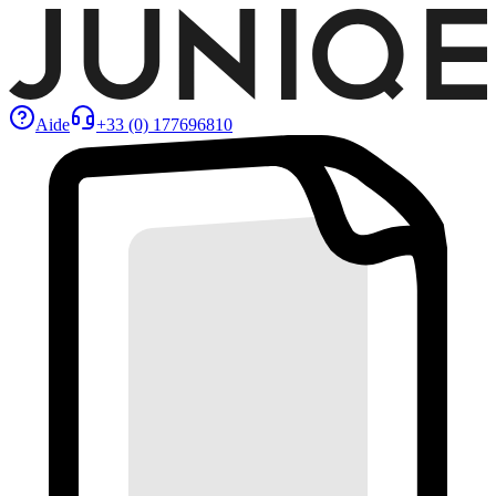
Aide
+33 (0) 177696810