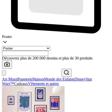
Poster
Découvrez plus de 200 000 dessins et plus de 30 produits
Art Mural
Papeterie
Maison
Monde des Enfants
Disney
Star
Wars™
Cadeaux
Vêtements et autres