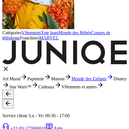
Catégories
Vêtements
Tote bags
Monde des Bébés
Coques de
téléphone
Franchises
MARVEL
Art Mural
Papeterie
Maison
Monde des Enfants
Disney
Star Wars™
Cadeaux
Vêtements et autres
Service client: Lu - Ve: 09:30 - 17:00
+33 (0) 177696810
Aide