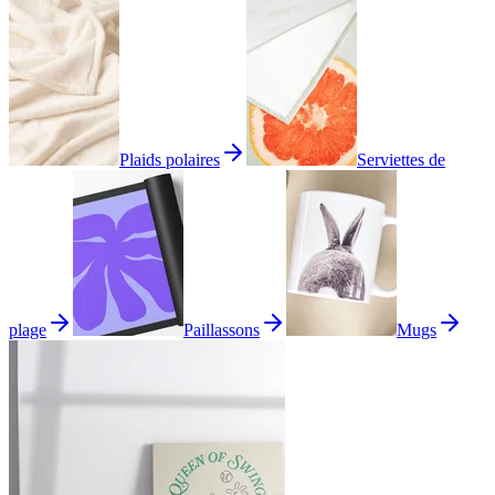
Plaids polaires
Serviettes de
plage
Paillassons
Mugs