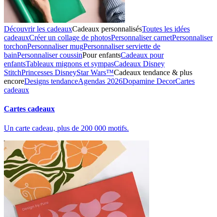
Découvrir les cadeaux
Cadeaux personnalisés
Toutes les idées
cadeaux
Créer un collage de photos
Personnaliser carnet
Personnaliser
torchon
Personnaliser mug
Personnaliser serviette de
bain
Personnaliser coussin
Pour enfants
Cadeaux pour
enfants
Tableaux mignons et sympas
Cadeaux Disney
Stitch
Princesses Disney
Star Wars™
Cadeaux tendance & plus
encore
Designs tendance
Agendas 2026
Dopamine Decor
Cartes
cadeaux
Cartes cadeaux
Un carte cadeau, plus de 200 000 motifs.