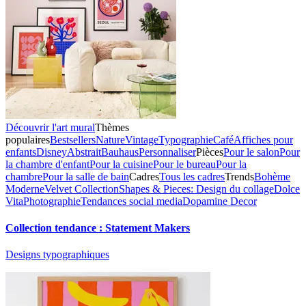
Découvrir l'art mural
Thèmes
populaires
Bestsellers
Nature
Vintage
Typographie
Café
Affiches pour
enfants
Disney
Abstrait
Bauhaus
Personnaliser
Pièces
Pour le salon
Pour
la chambre d'enfant
Pour la cuisine
Pour le bureau
Pour la
chambre
Pour la salle de bain
Cadres
Tous les cadres
Trends
Bohème
Moderne
Velvet Collection
Shapes & Pieces: Design du collage
Dolce
Vita
Photographie
Tendances social media
Dopamine Decor
Collection tendance : Statement Makers
Designs typographiques