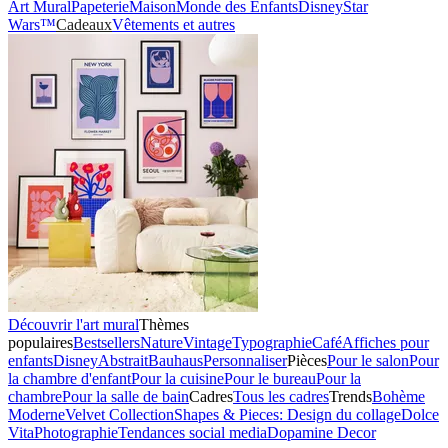
Art Mural
Papeterie
Maison
Monde des Enfants
Disney
Star
Wars™
Cadeaux
Vêtements et autres
Découvrir l'art mural
Thèmes
populaires
Bestsellers
Nature
Vintage
Typographie
Café
Affiches pour
enfants
Disney
Abstrait
Bauhaus
Personnaliser
Pièces
Pour le salon
Pour
la chambre d'enfant
Pour la cuisine
Pour le bureau
Pour la
chambre
Pour la salle de bain
Cadres
Tous les cadres
Trends
Bohème
Moderne
Velvet Collection
Shapes & Pieces: Design du collage
Dolce
Vita
Photographie
Tendances social media
Dopamine Decor