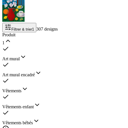
307 designs
Filtrer & trier
1
Produit
1
Art mural
Art mural encadré
Vêtements
Vêtements enfant
Vêtements bébés