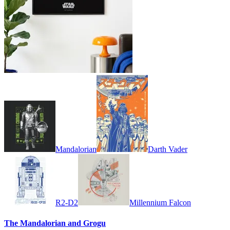
Mandalorian
Darth Vader
R2-D2
Millennium Falcon
The Mandalorian and Grogu