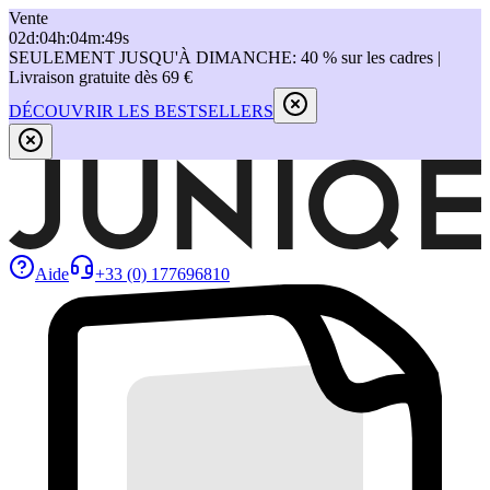
Vente
02
d
:
04
h
:
04
m
:
49
s
SEULEMENT JUSQU'À DIMANCHE: 40 % sur les cadres |
Livraison gratuite dès 69 €
DÉCOUVRIR LES BESTSELLERS
Aide
+33 (0) 177696810