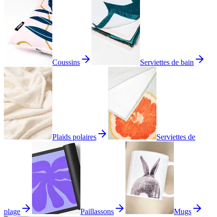
Coussins
Serviettes de bain
Plaids polaires
Serviettes de
plage
Paillassons
Mugs