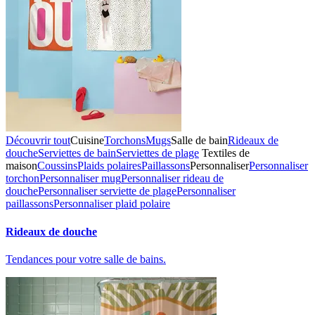
Découvrir tout
Cuisine
Torchons
Mugs
Salle de bain
Rideaux de
douche
Serviettes de bain
Serviettes de plage
Textiles de
maison
Coussins
Plaids polaires
Paillassons
Personnaliser
Personnaliser
torchon
Personnaliser mug
Personnaliser rideau de
douche
Personnaliser serviette de plage
Personnaliser
paillassons
Personnaliser plaid polaire
Rideaux de douche
Tendances pour votre salle de bains.