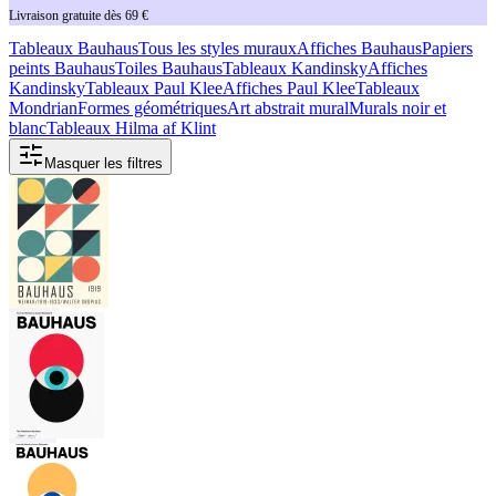
Livraison gratuite dès 69 €
Tableaux Bauhaus
Tous les styles muraux
Affiches Bauhaus
Papiers
peints Bauhaus
Toiles Bauhaus
Tableaux Kandinsky
Affiches
Kandinsky
Tableaux Paul Klee
Affiches Paul Klee
Tableaux
Mondrian
Formes géométriques
Art abstrait mural
Murals noir et
blanc
Tableaux Hilma af Klint
Masquer les filtres