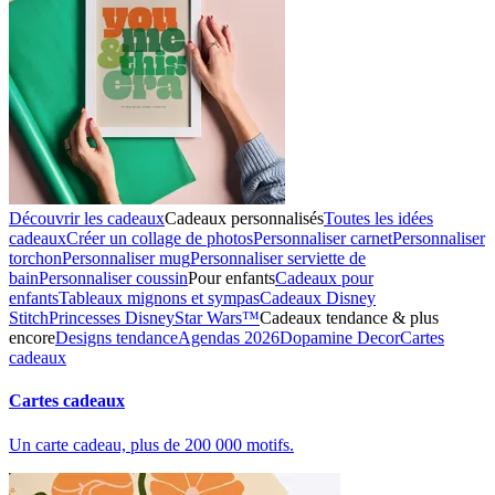
Découvrir les cadeaux
Cadeaux personnalisés
Toutes les idées
cadeaux
Créer un collage de photos
Personnaliser carnet
Personnaliser
torchon
Personnaliser mug
Personnaliser serviette de
bain
Personnaliser coussin
Pour enfants
Cadeaux pour
enfants
Tableaux mignons et sympas
Cadeaux Disney
Stitch
Princesses Disney
Star Wars™
Cadeaux tendance & plus
encore
Designs tendance
Agendas 2026
Dopamine Decor
Cartes
cadeaux
Cartes cadeaux
Un carte cadeau, plus de 200 000 motifs.