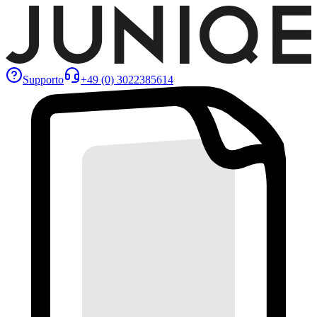
Supporto
+49 (0) 3022385614