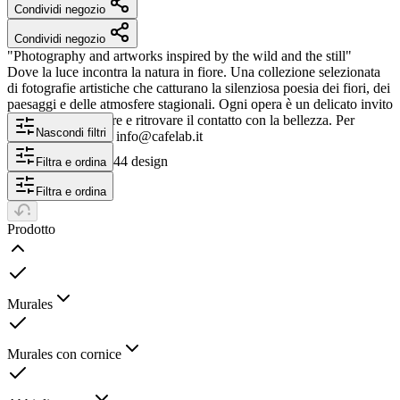
Condividi negozio
Condividi negozio
"Photography and artworks inspired by the wild and the still"
Dove la luce incontra la natura in fiore. Una collezione selezionata
di fotografie artistiche che catturano la silenziosa poesia dei fiori, dei
paesaggi e delle atmosfere stagionali. Ogni opera è un delicato invito
a fermarsi, osservare e ritrovare il contatto con la bellezza. Per
Nascondi filtri
contatti o richieste: info@cafelab.it
44 design
Filtra e ordina
Filtra e ordina
Prodotto
Murales
Murales con cornice