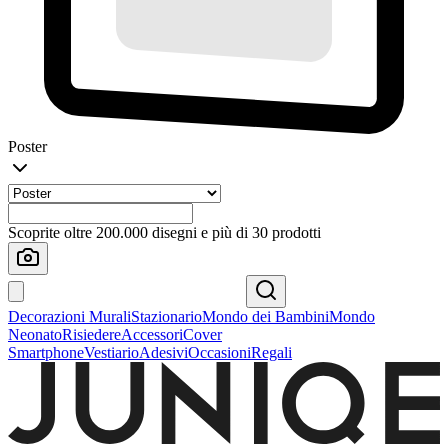
Poster
Scoprite oltre 200.000 disegni e più di 30 prodotti
Decorazioni Murali
Stazionario
Mondo dei Bambini
Mondo
Neonato
Risiedere
Accessori
Cover
Smartphone
Vestiario
Adesivi
Occasioni
Regali