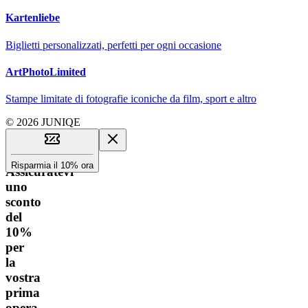
Kartenliebe
Biglietti personalizzati, perfetti per ogni occasione
ArtPhotoLimited
Stampe limitate di fotografie iconiche da film, sport e altro
© 2026 JUNIQE
Risparmia il 10% ora
Assicuratevi
uno
sconto
del
10%
per
la
vostra
prima
opera