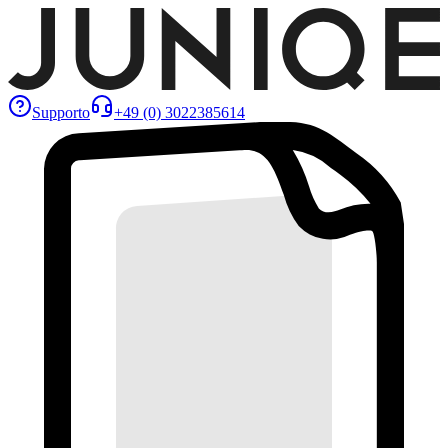
Supporto
+49 (0) 3022385614