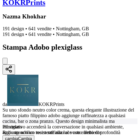
KOKRPrints
Nazma Khokhar
191 design
•
641 vendite
•
Nottingham, GB
191 design
•
641 vendite
•
Nottingham, GB
Stampa Adobo plexiglass
da
KOKRPrints
Su uno sfondo neutro color crema, questa elegante illustrazione del
famoso piatto filippino adobo aggiunge raffinatezza a qualsiasi
cucina, bar o zona pranzo. Questo design minimalista ma
informativo accenderà la conversazione in qualsiasi ambiente,
Plexiglass
aggiungendo un tocco raffinato al vostro ambiente.
Robusto acrilico resistente alla luce con effetto di profondità
cambia
Cambia