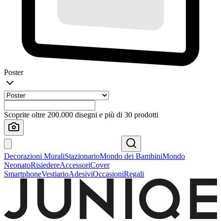
Poster
Scoprite oltre 200.000 disegni e più di 30 prodotti
Decorazioni Murali
Stazionario
Mondo dei Bambini
Mondo
Neonato
Risiedere
Accessori
Cover
Smartphone
Vestiario
Adesivi
Occasioni
Regali