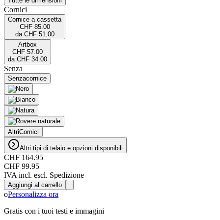
Tutte le dimensioni
Cornici
Cornice a cassetta
CHF 85.00
da
CHF 51.00
Artbox
CHF 57.00
da
CHF 34.00
Senza
Senza
cornice
Altri
Cornici
Altri tipi di telaio e opzioni disponibili
CHF 164.95
CHF 99.95
IVA incl. escl. Spedizione
Aggiungi al carrello
o
Personalizza ora
Gratis con i tuoi testi e immagini