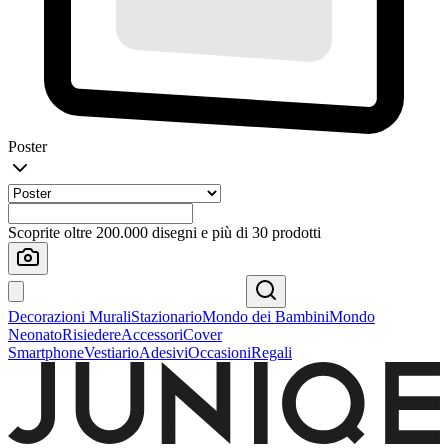
Poster
Scoprite oltre 200.000 disegni e più di 30 prodotti
Decorazioni Murali
Stazionario
Mondo dei Bambini
Mondo
Neonato
Risiedere
Accessori
Cover
Smartphone
Vestiario
Adesivi
Occasioni
Regali