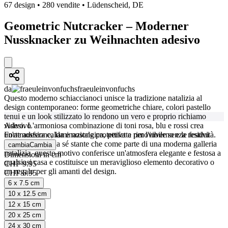
67 design
•
280 vendite
•
Lüdenscheid, DE
Geometric Nutcracker – Moderner
Nussknacker zu Weihnachten adesivo
da
fraeuleinvonfuchs
Questo moderno schiaccianoci unisce la tradizione natalizia al
design contemporaneo: forme geometriche chiare, colori pastello
tenui e un look stilizzato lo rendono un vero e proprio richiamo
visivo. L'armoniosa combinazione di toni rosa, blu e rossi crea
Adesivo
un'atmosfera calda e nostalgica, perfetta per l'inverno e le festività.
Forte adesione, laminazione protettiva e rimovibile senza residui
Sia come pezzo a sé stante che come parte di una moderna galleria
cambia
Cambia
natalizia, questo motivo conferisce un'atmosfera elegante e festosa a
Dimensioni in cm
qualsiasi casa e costituisce un meraviglioso elemento decorativo o
CHF 9.95
un regalo per gli amanti del design.
CHF 6.95
6 x 7.5 cm
10 x 12.5 cm
12 x 15 cm
20 x 25 cm
24 x 30 cm