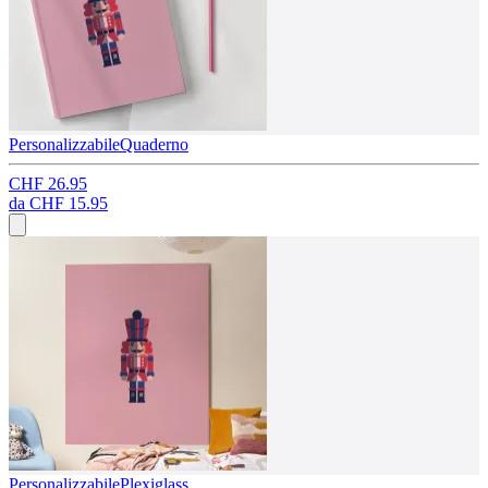
Personalizzabile
Quaderno
CHF 26.95
da
CHF 15.95
Personalizzabile
Plexiglass