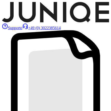
Supporto
+49 (0) 3022385614