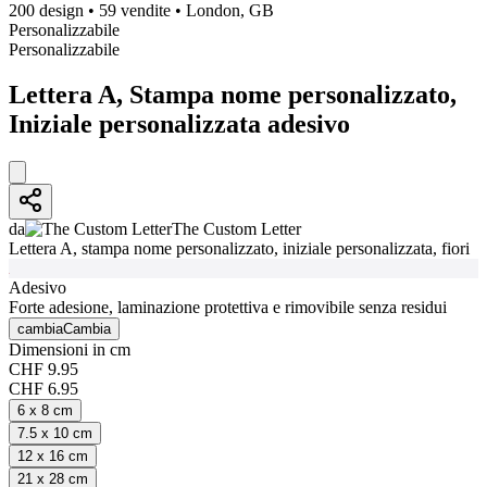
200 design
•
59 vendite
•
London, GB
Personalizzabile
Personalizzabile
Lettera A, Stampa nome personalizzato,
Iniziale personalizzata adesivo
da
The Custom Letter
Lettera A, stampa nome personalizzato, iniziale personalizzata, fiori
Adesivo
Forte adesione, laminazione protettiva e rimovibile senza residui
cambia
Cambia
Dimensioni in cm
CHF 9.95
CHF 6.95
6 x 8 cm
7.5 x 10 cm
12 x 16 cm
21 x 28 cm