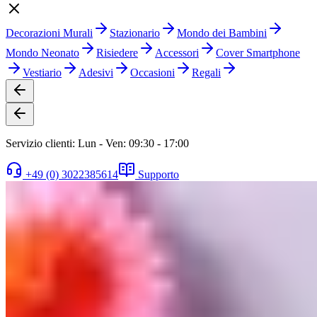
Decorazioni Murali
Stazionario
Mondo dei Bambini
Mondo Neonato
Risiedere
Accessori
Cover Smartphone
Vestiario
Adesivi
Occasioni
Regali
Servizio clienti: Lun - Ven: 09:30 - 17:00
+49 (0) 3022385614
Supporto