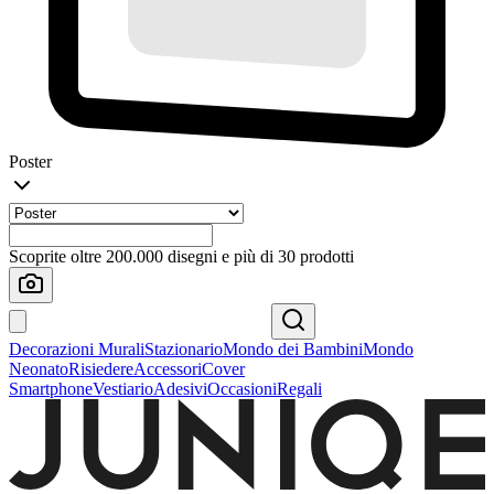
Poster
Scoprite oltre 200.000 disegni e più di 30 prodotti
Decorazioni Murali
Stazionario
Mondo dei Bambini
Mondo
Neonato
Risiedere
Accessori
Cover
Smartphone
Vestiario
Adesivi
Occasioni
Regali