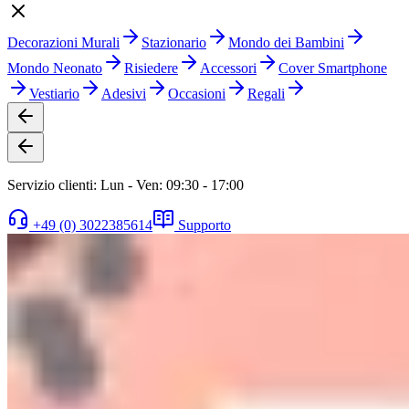
Decorazioni Murali
Stazionario
Mondo dei Bambini
Mondo Neonato
Risiedere
Accessori
Cover Smartphone
Vestiario
Adesivi
Occasioni
Regali
Servizio clienti: Lun - Ven: 09:30 - 17:00
+49 (0) 3022385614
Supporto