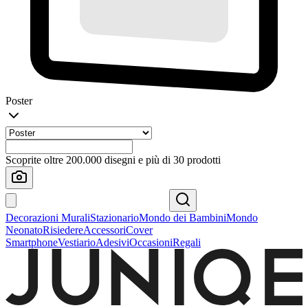
Poster
Scoprite oltre 200.000 disegni e più di 30 prodotti
Decorazioni Murali
Stazionario
Mondo dei Bambini
Mondo
Neonato
Risiedere
Accessori
Cover
Smartphone
Vestiario
Adesivi
Occasioni
Regali