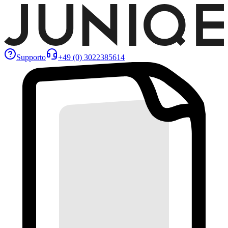
Supporto
+49 (0) 3022385614