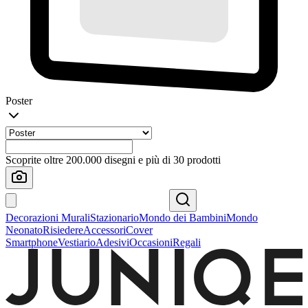
Poster
Scoprite oltre 200.000 disegni e più di 30 prodotti
Decorazioni Murali
Stazionario
Mondo dei Bambini
Mondo
Neonato
Risiedere
Accessori
Cover
Smartphone
Vestiario
Adesivi
Occasioni
Regali