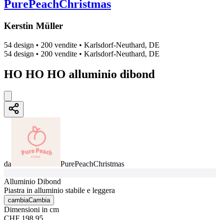
PurePeachChristmas
Kerstin Müller
54 design
•
200 vendite
•
Karlsdorf-Neuthard, DE
54 design
•
200 vendite
•
Karlsdorf-Neuthard, DE
HO HO HO alluminio dibond
da
PurePeachChristmas
Alluminio Dibond
Piastra in alluminio stabile e leggera
cambia
Cambia
Dimensioni in cm
CHF 198.95