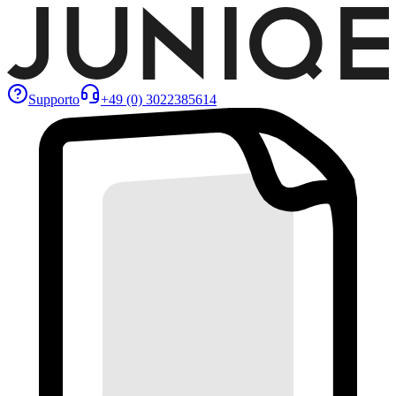
Supporto
+49 (0) 3022385614