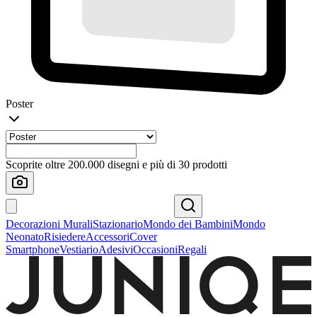
Poster
Scoprite oltre 200.000 disegni e più di 30 prodotti
Decorazioni Murali
Stazionario
Mondo dei Bambini
Mondo
Neonato
Risiedere
Accessori
Cover
Smartphone
Vestiario
Adesivi
Occasioni
Regali