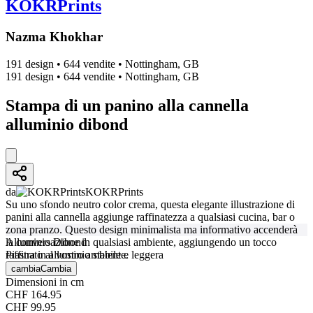
KOKRPrints
Nazma Khokhar
191 design
•
644 vendite
•
Nottingham, GB
191 design
•
644 vendite
•
Nottingham, GB
Stampa di un panino alla cannella
alluminio dibond
da
KOKRPrints
Su uno sfondo neutro color crema, questa elegante illustrazione di
panini alla cannella aggiunge raffinatezza a qualsiasi cucina, bar o
zona pranzo. Questo design minimalista ma informativo accenderà
la conversazione in qualsiasi ambiente, aggiungendo un tocco
Alluminio Dibond
raffinato al vostro ambiente.
Piastra in alluminio stabile e leggera
cambia
Cambia
Dimensioni in cm
CHF 164.95
CHF 99.95