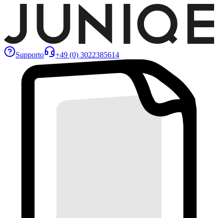
Supporto
+49 (0) 3022385614