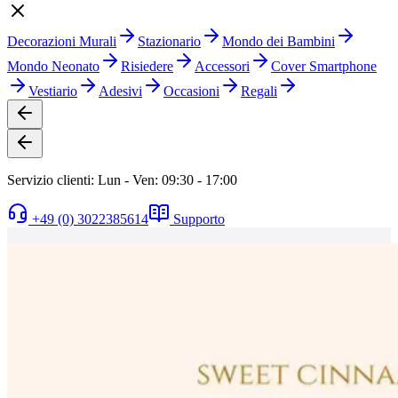
Decorazioni Murali
Stazionario
Mondo dei Bambini
Mondo Neonato
Risiedere
Accessori
Cover Smartphone
Vestiario
Adesivi
Occasioni
Regali
Servizio clienti: Lun - Ven: 09:30 - 17:00
+49 (0) 3022385614
Supporto