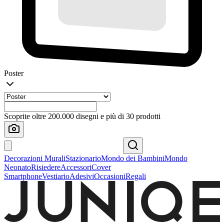
Poster
Scoprite oltre 200.000 disegni e più di 30 prodotti
Decorazioni Murali
Stazionario
Mondo dei Bambini
Mondo
Neonato
Risiedere
Accessori
Cover
Smartphone
Vestiario
Adesivi
Occasioni
Regali