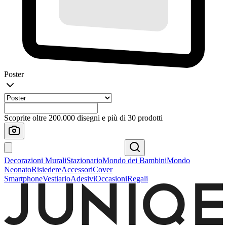
Poster
Scoprite oltre 200.000 disegni e più di 30 prodotti
Decorazioni Murali
Stazionario
Mondo dei Bambini
Mondo
Neonato
Risiedere
Accessori
Cover
Smartphone
Vestiario
Adesivi
Occasioni
Regali