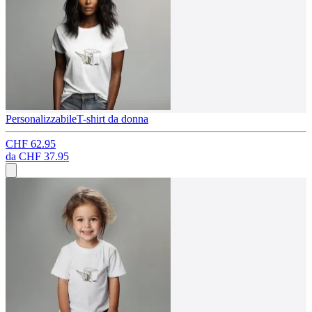
Personalizzabile
T-shirt da donna
CHF 62.95
da
CHF 37.95