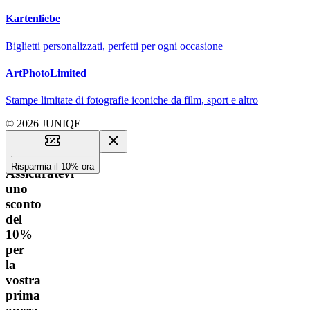
Kartenliebe
Biglietti personalizzati, perfetti per ogni occasione
ArtPhotoLimited
Stampe limitate di fotografie iconiche da film, sport e altro
© 2026 JUNIQE
Risparmia il 10% ora
Assicuratevi
uno
sconto
del
10%
per
la
vostra
prima