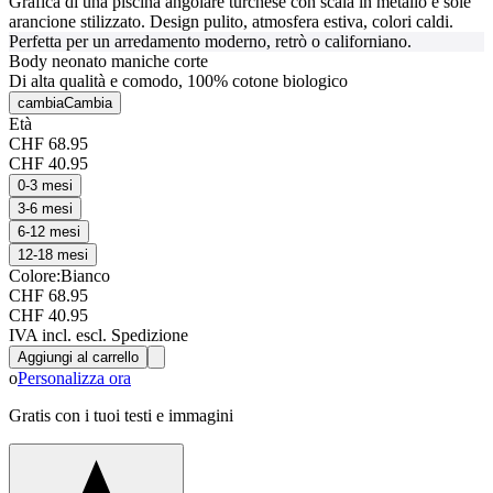
Grafica di una piscina angolare turchese con scala in metallo e sole
arancione stilizzato. Design pulito, atmosfera estiva, colori caldi.
Perfetta per un arredamento moderno, retrò o californiano.
Body neonato maniche corte
Di alta qualità e comodo, 100% cotone biologico
cambia
Cambia
Età
CHF 68.95
CHF 40.95
0-3 mesi
3-6 mesi
6-12 mesi
12-18 mesi
Colore:
Bianco
CHF 68.95
CHF 40.95
IVA incl. escl. Spedizione
Aggiungi al carrello
o
Personalizza ora
Gratis con i tuoi testi e immagini