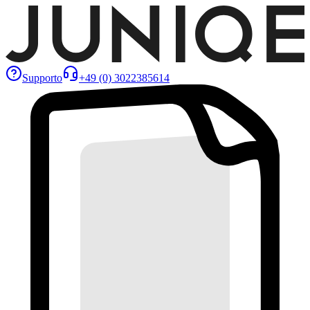
Supporto
+49 (0) 3022385614