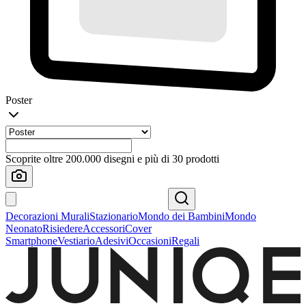
Poster
Scoprite oltre 200.000 disegni e più di 30 prodotti
Decorazioni Murali
Stazionario
Mondo dei Bambini
Mondo
Neonato
Risiedere
Accessori
Cover
Smartphone
Vestiario
Adesivi
Occasioni
Regali