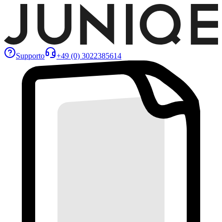
Supporto
+49 (0) 3022385614