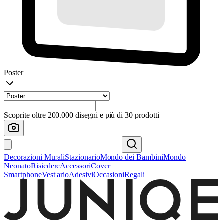
Poster
Scoprite oltre 200.000 disegni e più di 30 prodotti
Decorazioni Murali
Stazionario
Mondo dei Bambini
Mondo
Neonato
Risiedere
Accessori
Cover
Smartphone
Vestiario
Adesivi
Occasioni
Regali