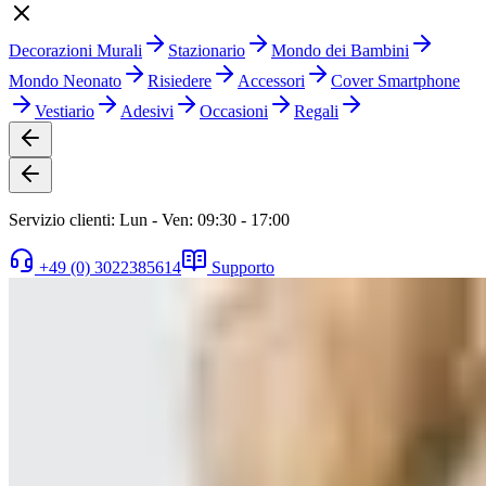
Decorazioni Murali
Stazionario
Mondo dei Bambini
Mondo Neonato
Risiedere
Accessori
Cover Smartphone
Vestiario
Adesivi
Occasioni
Regali
Servizio clienti: Lun - Ven: 09:30 - 17:00
+49 (0) 3022385614
Supporto